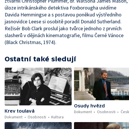
ztvárnil Christopher Plummer, dr. Watsona James Mason, 
úloze intrikánského detektiva Foxborougha uvidíme
Davida Hemmingse a s postavou poněkud výstředního
jasnovidce Leese si osobitě poradil Donald Sutherland.
Režisér Bob Clark proslul jako tvůrce jednoho z prvních
slasherů v dějinách kinematografie, filmu Černé Vánoce
(Black Christmas, 1974).
Ostatní také sledují
Osudy hvězd
Krev toulavá
Dokument
Osobnosti
Čes
Dokument
Osobnosti
Kultura