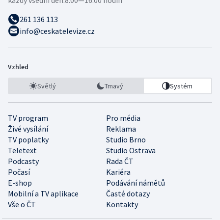
261 136 113
info@ceskatelevize.cz
Vzhled
Světlý
Tmavý
Systém
TV program
Pro média
Živé vysílání
Reklama
TV poplatky
Studio Brno
Teletext
Studio Ostrava
Podcasty
Rada ČT
Počasí
Kariéra
E-shop
Podávání námětů
Mobilní a TV aplikace
Časté dotazy
Vše o ČT
Kontakty