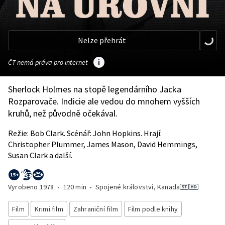
Nelze přehrát
ČT nemá práva pro internet
Sherlock Holmes na stopě legendárního Jacka
Rozparovače. Indicie ale vedou do mnohem vyšších
kruhů, než původně očekával.
Režie: Bob Clark. Scénář: John Hopkins. Hrají:
Christopher Plummer, James Mason, David Hemmings,
Susan Clark a další.
Vyrobeno
1978
•
120 min
•
Spojené království, Kanada
Film
Krimi film
Zahraniční film
Film podle knihy