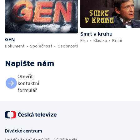
Smrt v kruhu
GEN
Film
Klasika
Krimi
Dokument
Společnost
Osobnosti
Napište nám
Otevřít
kontaktní
formulář
Divácké centrum
každý všední den:
8:00—16:00 hodin