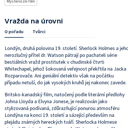
Mysteriózní film
Vražda na úrovni
O pořadu
Tvůrci
Londýn, druhá polovina 19. století. Sherlock Holmes a jeh
nerozlučný přítel dr. Watson pátrají po pachateli série
bestiálních vražd prostitutek v chudinské čtvrti
Whitechapel, jehož šokovaná veřejnost překřtila na Jacka
Rozparovače. Ani geniální detektiv však na počátku
případu netuší, do jak vysokých kruhů jej nakonec zavede.
Britsko-kanadský film, natočený podle literární předlohy
Johna Lloyda a Elvyna Jonese, je realizován jako
stylizovaná podívaná, zdůrazňující ponurou atmosféru
Londýna na konci 19. století a sázející především na
plejádu známých hereckých tváří. Sherlocka Holmese