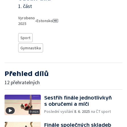
1. část
Vyrobeno
•
Estonsko
2025
Sport
Gymnastika
Přehled dílů
12 přehratelných
Sestřih finále jednotlivkyň
s obručemi a míči
Poslední vysílání
8. 6. 2025
na ČT sport
9 min
Finále společných skladeb