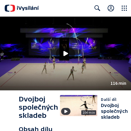
Close
Search
116 min
Dvojboj
Další díl
Dvojboj
společných
společných
104 min
skladeb
skladeb
Obsah dílu