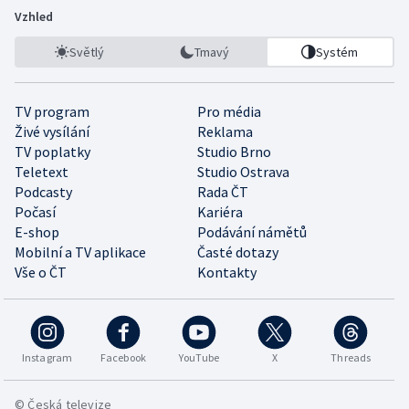
Vzhled
Světlý
Tmavý
Systém
TV program
Pro média
Živé vysílání
Reklama
TV poplatky
Studio Brno
Teletext
Studio Ostrava
Podcasty
Rada ČT
Počasí
Kariéra
E-shop
Podávání námětů
Mobilní a TV aplikace
Časté dotazy
Vše o ČT
Kontakty
Instagram
Facebook
YouTube
X
Threads
© Česká televize