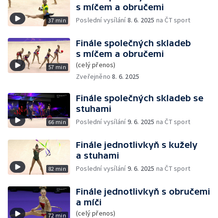
s míčem a obručemi
Poslední vysílání
8. 6. 2025
na ČT sport
37 min
Finále společných skladeb
s míčem a obručemi
(celý přenos)
57 min
Zveřejněno
8. 6. 2025
Finále společných skladeb se
stuhami
Poslední vysílání
9. 6. 2025
na ČT sport
66 min
Finále jednotlivkyň s kužely
a stuhami
Poslední vysílání
9. 6. 2025
na ČT sport
82 min
Finále jednotlivkyň s obručemi
a míči
(celý přenos)
72 min