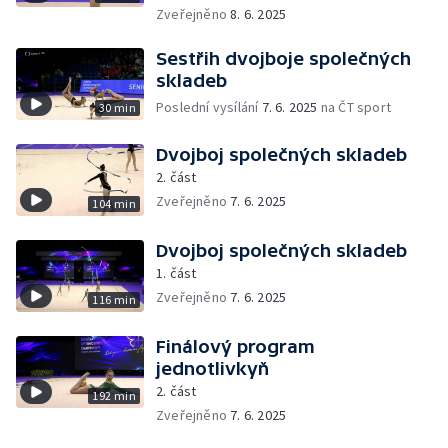
Zveřejněno
8. 6. 2025
Sestřih dvojboje společných
skladeb
Poslední vysílání
7. 6. 2025
na ČT sport
30 min
Dvojboj společných skladeb
2. část
Zveřejněno
7. 6. 2025
104 min
Dvojboj společných skladeb
1. část
Zveřejněno
7. 6. 2025
116 min
Finálový program
jednotlivkyň
2. část
192 min
Zveřejněno
7. 6. 2025