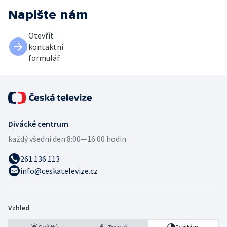
Napište nám
Otevřít
kontaktní
formulář
Divácké centrum
každý všední den:
8:00—16:00 hodin
261 136 113
info@ceskatelevize.cz
Vzhled