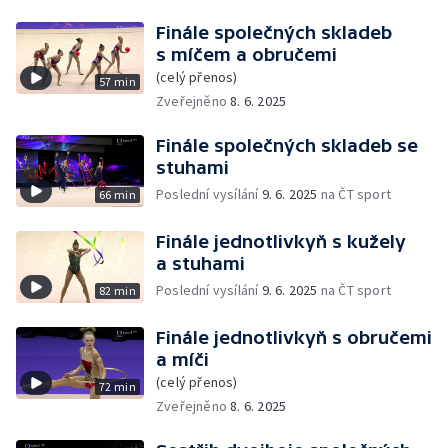
Finále společných skladeb
s míčem a obručemi
(celý přenos)
57 min
Zveřejněno
8. 6. 2025
Finále společných skladeb se
stuhami
Poslední vysílání
9. 6. 2025
na ČT sport
66 min
Finále jednotlivkyň s kužely
a stuhami
Poslední vysílání
9. 6. 2025
na ČT sport
82 min
Finále jednotlivkyň s obručemi
a míči
(celý přenos)
72 min
Zveřejněno
8. 6. 2025