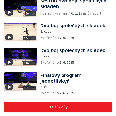
Sestřih dvojboje společných
skladeb
Poslední vysílání
7. 6. 2025
na ČT sport
30 min
Dvojboj společných skladeb
2. část
Zveřejněno
7. 6. 2025
104 min
Dvojboj společných skladeb
1. část
Zveřejněno
7. 6. 2025
116 min
Finálový program
jednotlivkyň
2. část
192 min
Zveřejněno
7. 6. 2025
Další 2 díly