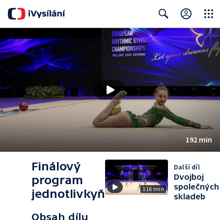
Close
Search
192 min
Finálový
Další díl
Dvojboj
program
společných
116 min
jednotlivkyň
skladeb
Obsah dílu