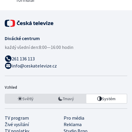
Divácké centrum
každý všední den:
8:00—16:00 hodin
261 136 113
info@ceskatelevize.cz
Vzhled
Světlý
Tmavý
Systém
TV program
Pro média
Živé vysílání
Reklama
TV poplatky
Studio Brno