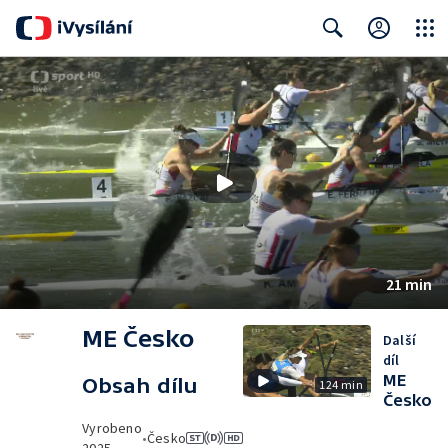
Close
Search
21 min
ME Česko
Další
díl
ME
Obsah dílu
124 min
Česko
Vyrobeno
•
Česko