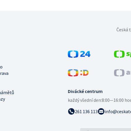
Česká t
no
trava
Divácké centrum
námětů
azy
každý všední den:
8:00—16:00 ho
261 136 113
info@ceskate