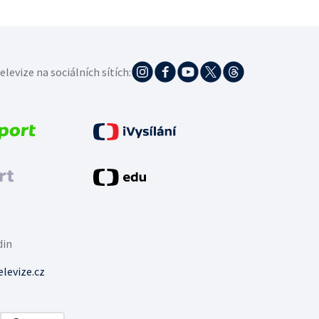
elevize na sociálních sítích:
din
levize.cz