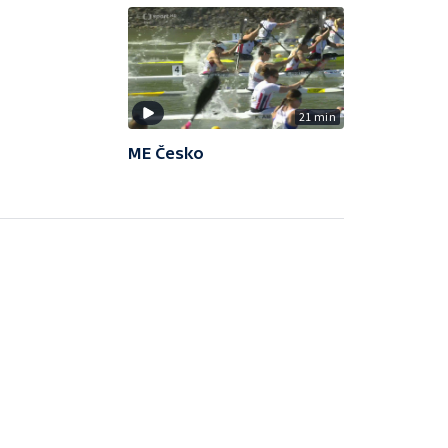
21 min
ME Česko