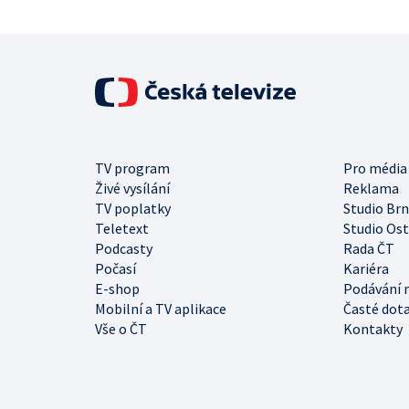
TV program
Pro média
Živé vysílání
Reklama
TV poplatky
Studio Br
Teletext
Studio Os
Podcasty
Rada ČT
Počasí
Kariéra
E-shop
Podávání 
Mobilní a TV aplikace
Časté dot
Vše o ČT
Kontakty