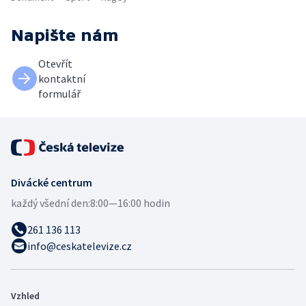
Napište nám
Otevřít
kontaktní
formulář
Divácké centrum
každý všední den:
8:00—16:00 hodin
261 136 113
info@ceskatelevize.cz
Vzhled