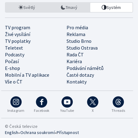
Světlý
Tmavý
Systém
TV program
Pro média
Živé vysílání
Reklama
TV poplatky
Studio Brno
Teletext
Studio Ostrava
Podcasty
Rada ČT
Počasí
Kariéra
E-shop
Podávání námětů
Mobilní a TV aplikace
Časté dotazy
Vše o ČT
Kontakty
Instagram
Facebook
YouTube
X
Threads
© Česká televize
•
•
English
Ochrana soukromí
Přístupnost