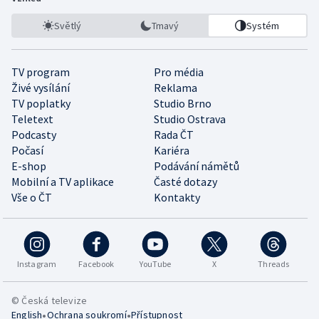
Světlý
Tmavý
Systém
TV program
Pro média
Živé vysílání
Reklama
TV poplatky
Studio Brno
Teletext
Studio Ostrava
Podcasty
Rada ČT
Počasí
Kariéra
E-shop
Podávání námětů
Mobilní a TV aplikace
Časté dotazy
Vše o ČT
Kontakty
Instagram
Facebook
YouTube
X
Threads
© Česká televize
•
•
English
Ochrana soukromí
Přístupnost