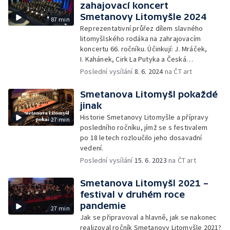
zahajovací koncert
Smetanovy Litomyšle 2024
87 min
Reprezentativní průřez dílem slavného
litomyšlského rodáka na zahrajovacím
koncertu 66. ročníku. Účinkují: J. Mráček,
I. Kahánek, Cirk La Putyka a Česká
filharmonie, řízená J. Hrůšou.
Poslední vysílání
8. 6. 2024
na ČT art
Smetanova Litomyšl pokaždé
jinak
Historie Smetanovy Litomyšle a přípravy
27 min
posledního ročníku, jímž se s festivalem
po 18 letech rozloučilo jeho dosavadní
vedení.
Poslední vysílání
15. 6. 2023
na ČT art
Smetanova Litomyšl 2021 –
festival v druhém roce
pandemie
27 min
Jak se připravoval a hlavně, jak se nakonec
realizoval ročník Smetanovy Litomyšle 2021?