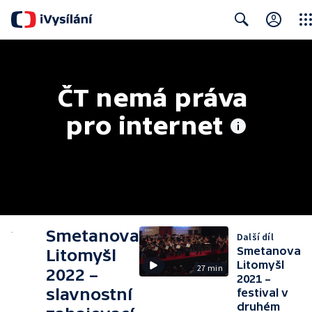
Clos
Search
ČT nemá práva 
pro internet
Smetanova
Další díl
Smetanova
Litomyšl
Litomyšl
27 min
2022 –
2021 –
slavnostní
festival v
druhém