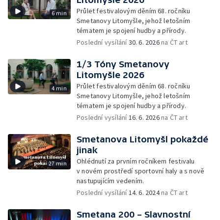
Průlet festivalovým děním 68. ročníku
6 min
Smetanovy Litomyšle, jehož letošním
tématem je spojení hudby a přírody.
Poslední vysílání
30. 6. 2026
na ČT art
1/3 Tóny Smetanovy
Litomyšle 2026
Průlet festivalovým děním 68. ročníku
4 min
Smetanovy Litomyšle, jehož letošním
tématem je spojení hudby a přírody.
Poslední vysílání
16. 6. 2026
na ČT art
Smetanova Litomyšl pokaždé
jinak
Ohlédnutí za prvním ročníkem festivalu
27 min
v novém prostředí sportovní haly a s nově
nastupujícím vedením.
Poslední vysílání
14. 6. 2024
na ČT art
Smetana 200 – Slavnostní