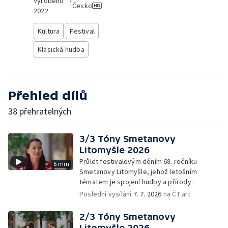
Vyrobeno
•
Česko
2022
Kultura
Festival
Klasická hudba
Přehled dílů
38 přehratelných
3/3 Tóny Smetanovy
Litomyšle 2026
Průlet festivalovým děním 68. ročníku
6 min
Smetanovy Litomyšle, jehož letošním
tématem je spojení hudby a přírody.
Poslední vysílání
7. 7. 2026
na ČT art
2/3 Tóny Smetanovy
Litomyšle 2026