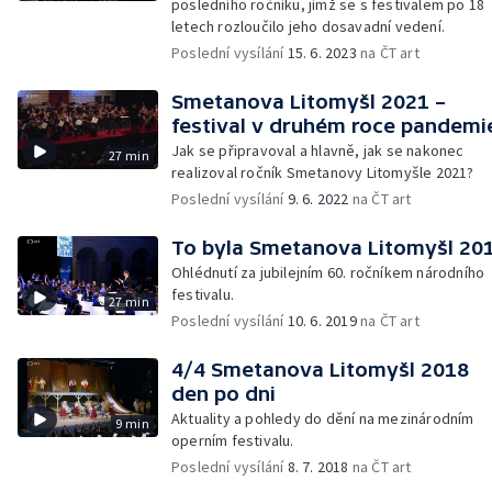
posledního ročníku, jímž se s festivalem po 18
letech rozloučilo jeho dosavadní vedení.
Poslední vysílání
15. 6. 2023
na ČT art
Smetanova Litomyšl 2021 –
festival v druhém roce pandemi
Jak se připravoval a hlavně, jak se nakonec
27 min
realizoval ročník Smetanovy Litomyšle 2021?
Poslední vysílání
9. 6. 2022
na ČT art
To byla Smetanova Litomyšl 20
Ohlédnutí za jubilejním 60. ročníkem národního
festivalu.
27 min
Poslední vysílání
10. 6. 2019
na ČT art
4/4 Smetanova Litomyšl 2018
den po dni
Aktuality a pohledy do dění na mezinárodním
9 min
operním festivalu.
Poslední vysílání
8. 7. 2018
na ČT art