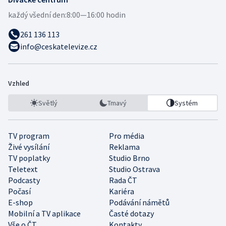
každý všední den:
8:00—16:00 hodin
261 136 113
info@ceskatelevize.cz
Vzhled
Světlý
Tmavý
Systém
TV program
Pro média
Živé vysílání
Reklama
TV poplatky
Studio Brno
Teletext
Studio Ostrava
Podcasty
Rada ČT
Počasí
Kariéra
E-shop
Podávání námětů
Mobilní a TV aplikace
Časté dotazy
Vše o ČT
Kontakty