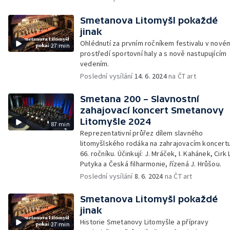
Smetanova Litomyšl pokaždé
jinak
Ohlédnutí za prvním ročníkem festivalu v nové
27 min
prostředí sportovní haly a s nově nastupujícím
vedením.
Poslední vysílání
14. 6. 2024
na ČT art
Smetana 200 – Slavnostní
zahajovací koncert Smetanovy
Litomyšle 2024
87 min
Reprezentativní průřez dílem slavného
litomyšlského rodáka na zahrajovacím koncert
66. ročníku. Účinkují: J. Mráček, I. Kahánek, Cirk 
Putyka a Česká filharmonie, řízená J. Hrůšou.
Poslední vysílání
8. 6. 2024
na ČT art
Smetanova Litomyšl pokaždé
jinak
Historie Smetanovy Litomyšle a přípravy
27 min