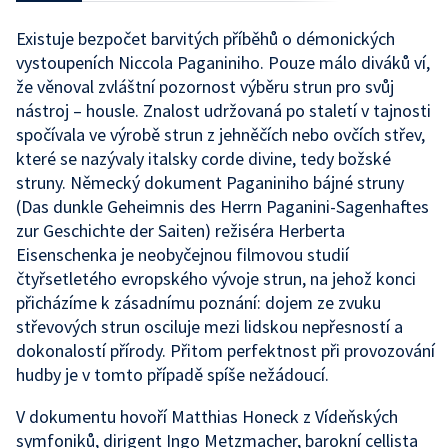
Existuje bezpočet barvitých příběhů o démonických
vystoupeních Niccola Paganiniho. Pouze málo diváků ví,
že věnoval zvláštní pozornost výběru strun pro svůj
nástroj – housle. Znalost udržovaná po staletí v tajnosti
spočívala ve výrobě strun z jehněčích nebo ovčích střev,
které se nazývaly italsky corde divine, tedy božské
struny. Německý dokument Paganiniho bájné struny
(Das dunkle Geheimnis des Herrn Paganini-Sagenhaftes
zur Geschichte der Saiten) režiséra Herberta
Eisenschenka je neobyčejnou filmovou studií
čtyřsetletého evropského vývoje strun, na jehož konci
přicházíme k zásadnímu poznání: dojem ze zvuku
střevových strun osciluje mezi lidskou nepřesností a
dokonalostí přírody. Přitom perfektnost při provozování
hudby je v tomto případě spíše nežádoucí.
V dokumentu hovoří Matthias Honeck z Vídeňských
symfoniků, dirigent Ingo Metzmacher, barokní cellista