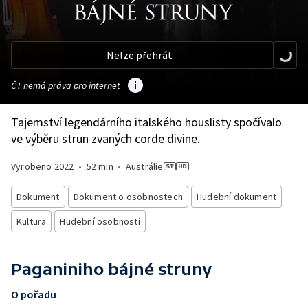
Nelze přehrát
ČT nemá práva pro internet
Tajemství legendárního italského houslisty spočívalo
ve výběru strun zvaných corde divine.
Vyrobeno
2022
•
52 min
•
Austrálie
Dokument
Dokument o osobnostech
Hudební dokument
Kultura
Hudební osobnosti
Paganiniho bájné struny
O pořadu