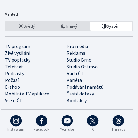
Vzhled
Světlý
Tmavý
Systém
TV program
Pro média
Živé vysílání
Reklama
TV poplatky
Studio Brno
Teletext
Studio Ostrava
Podcasty
Rada ČT
Počasí
Kariéra
E-shop
Podávání námětů
Mobilní a TV aplikace
Časté dotazy
Vše o ČT
Kontakty
Instagram
Facebook
YouTube
X
Threads