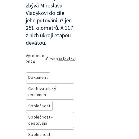
zbývá Miroslavu
Vladykovi do cíle
jeho putování už jen
251 kilometrů. A 117
z nich ukrojí etapou
devátou.
Vyrobeno
•
Česko
2024
Dokument
Cestovatelský
dokument
Společnost
Společnost -
cestování
Společnost -