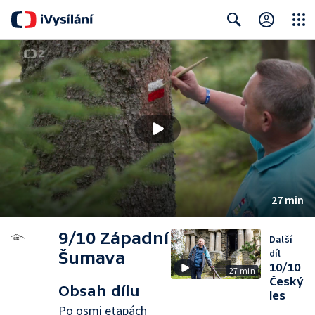
Close
Search
27 min
9/10 Západní
Další
díl
Šumava
10/10
27 min
Český
Obsah dílu
les
Po osmi etapách