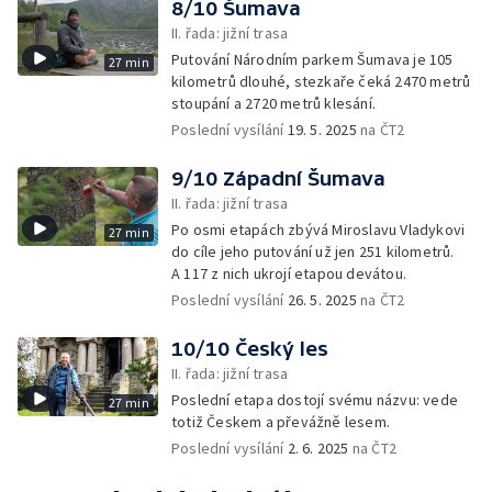
8/10 Šumava
II. řada: jižní trasa
Putování Národním parkem Šumava je 105
27 min
kilometrů dlouhé, stezkaře čeká 2470 metrů
stoupání a 2720 metrů klesání.
Poslední vysílání
19. 5. 2025
na ČT2
9/10 Západní Šumava
II. řada: jižní trasa
Po osmi etapách zbývá Miroslavu Vladykovi
27 min
do cíle jeho putování už jen 251 kilometrů.
A 117 z nich ukrojí etapou devátou.
Poslední vysílání
26. 5. 2025
na ČT2
10/10 Český les
II. řada: jižní trasa
Poslední etapa dostojí svému názvu: vede
27 min
totiž Českem a převážně lesem.
Poslední vysílání
2. 6. 2025
na ČT2