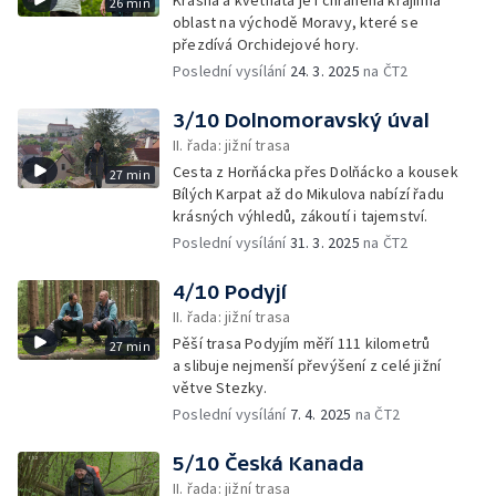
Krásná a květnatá je i chráněná krajinná
26 min
oblast na východě Moravy, které se
přezdívá Orchidejové hory.
Poslední vysílání
24. 3. 2025
na ČT2
3/10 Dolnomoravský úval
II. řada: jižní trasa
Cesta z Horňácka přes Dolňácko a kousek
27 min
Bílých Karpat až do Mikulova nabízí řadu
krásných výhledů, zákoutí i tajemství.
Poslední vysílání
31. 3. 2025
na ČT2
4/10 Podyjí
II. řada: jižní trasa
Pěší trasa Podyjím měří 111 kilometrů
27 min
a slibuje nejmenší převýšení z celé jižní
větve Stezky.
Poslední vysílání
7. 4. 2025
na ČT2
5/10 Česká Kanada
II. řada: jižní trasa