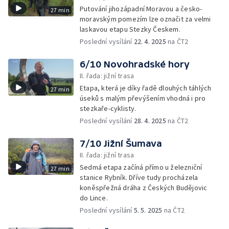
Putování jihozápadní Moravou a česko-
27 min
moravským pomezím lze označit za velmi
laskavou etapu Stezky Českem.
Poslední vysílání
22. 4. 2025
na ČT2
6/10 Novohradské hory
II. řada: jižní trasa
Etapa, která je díky řadě dlouhých táhlých
27 min
úseků s malým převýšením vhodná i pro
stezkaře-cyklisty.
Poslední vysílání
28. 4. 2025
na ČT2
7/10 Jižní Šumava
II. řada: jižní trasa
Sedmá etapa začíná přímo u železniční
27 min
stanice Rybník. Dříve tudy procházela
koněspřežná dráha z Českých Budějovic
do Lince.
Poslední vysílání
5. 5. 2025
na ČT2