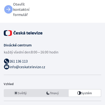
Otevřít
kontaktní
formulář
Divácké centrum
každý všední den:
8:00—16:00 hodin
261 136 113
info@ceskatelevize.cz
Vzhled
Světlý
Tmavý
Systém