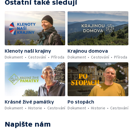
Ostatní také sledují
Klenoty naší krajiny
Krajinou domova
Dokument
Cestování
Příroda
Dokument
Cestování
Příroda
Krásné živé památky
Po stopách
Dokument
Historie
Cestování
Dokument
Historie
Cestování
Napište nám