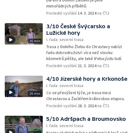
Darem a Dolním Žlebem je plné
mimořádných příběhů.
Poslední vysílání
14. 3. 2024
na ČT2
3/10 České Švýcarsko a
Lužické hory
I. řada: severní trasa
26 min
Trasa z Dolního Žlebu do Chrastavy nabízí
řadu dobrodružství: více než stovku
kilometrů pěšky, ale také třeba jízdu lodí.
Poslední vysílání
21. 3. 2024
na ČT2
4/10 Jizerské hory a Krkonoše
I. řada: severní trasa
Co se převýšení týče, je trasa mezi
26 min
Chrastavou a Žacléřem královskou etapou.
Poslední vysílání
28. 3. 2024
na ČT2
5/10 Adršpach a Broumovsko
I. řada: severní trasa
Krajina skalních měst a nádherných lesů a luk