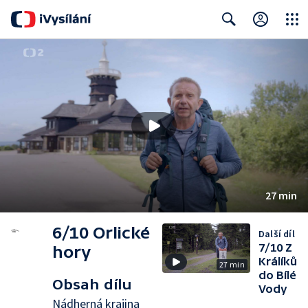
Close
Search
27 min
6/10 Orlické
Další díl
7/10 Z
hory
Králíků
27 min
do Bílé
Obsah dílu
Vody
Nádherná krajina