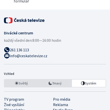
formulář
Divácké centrum
každý všední den:
8:00—16:00 hodin
261 136 113
info@ceskatelevize.cz
Vzhled
Světlý
Tmavý
Systém
TV program
Pro média
Živé vysílání
Reklama