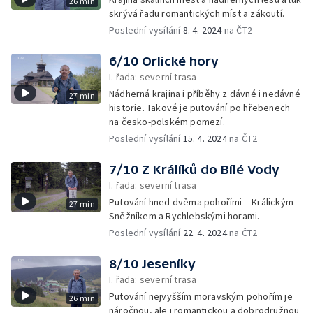
26 min
skrývá řadu romantických míst a zákoutí.
Poslední vysílání
8. 4. 2024
na ČT2
6/10 Orlické hory
I. řada: severní trasa
Nádherná krajina i příběhy z dávné i nedávné
27 min
historie. Takové je putování po hřebenech
na česko-polském pomezí.
Poslední vysílání
15. 4. 2024
na ČT2
7/10 Z Králíků do Bílé Vody
I. řada: severní trasa
Putování hned dvěma pohořími – Králickým
27 min
Sněžníkem a Rychlebskými horami.
Poslední vysílání
22. 4. 2024
na ČT2
8/10 Jeseníky
I. řada: severní trasa
Putování nejvyšším moravským pohořím je
26 min
náročnou, ale i romantickou a dobrodružnou