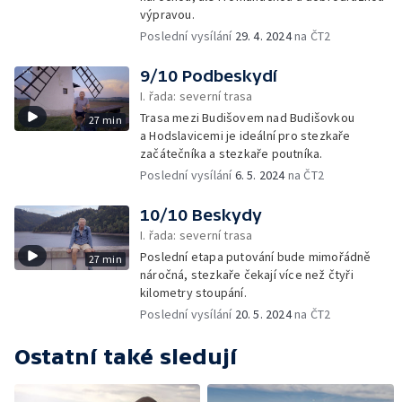
výpravou.
Poslední vysílání
29. 4. 2024
na ČT2
9/10 Podbeskydí
I. řada: severní trasa
Trasa mezi Budišovem nad Budišovkou
27 min
a Hodslavicemi je ideální pro stezkaře
začátečníka a stezkaře poutníka.
Poslední vysílání
6. 5. 2024
na ČT2
10/10 Beskydy
I. řada: severní trasa
Poslední etapa putování bude mimořádně
27 min
náročná, stezkaře čekají více než čtyři
kilometry stoupání.
Poslední vysílání
20. 5. 2024
na ČT2
Ostatní také sledují