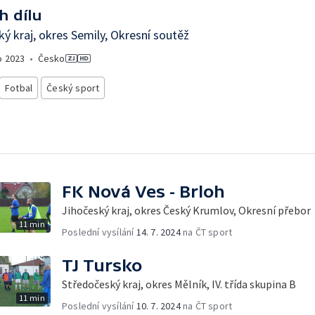
h dílu
ký kraj, okres Semily, Okresní soutěž
o
2023
•
Česko
Fotbal
Český sport
FK Nová Ves - Brloh
Jihočeský kraj, okres Český Krumlov, Okresní přebor
11 min
Poslední vysílání
14. 7. 2024
na ČT sport
TJ Tursko
Středočeský kraj, okres Mělník, IV. třída skupina B
11 min
Poslední vysílání
10. 7. 2024
na ČT sport