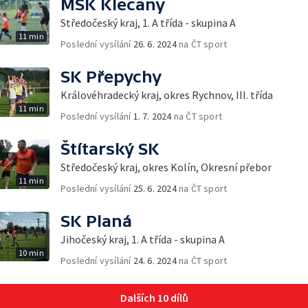
MSK Klecany
Středočeský kraj, 1. A třída - skupina A
11 min
Poslední vysílání
26. 6. 2024
na ČT sport
SK Přepychy
Královéhradecký kraj, okres Rychnov, III. třída
11 min
Poslední vysílání
1. 7. 2024
na ČT sport
Štítarský SK
Středočeský kraj, okres Kolín, Okresní přebor
11 min
Poslední vysílání
25. 6. 2024
na ČT sport
SK Planá
Jihočeský kraj, 1. A třída - skupina A
10 min
Poslední vysílání
24. 6. 2024
na ČT sport
Dalších 10 dílů