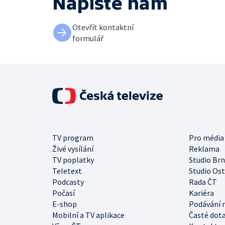
Napište nám
Otevřít kontaktní
formulář
TV program
Pro média
Živé vysílání
Reklama
TV poplatky
Studio Br
Teletext
Studio Os
Podcasty
Rada ČT
Počasí
Kariéra
E-shop
Podávání 
Mobilní a TV aplikace
Časté dot