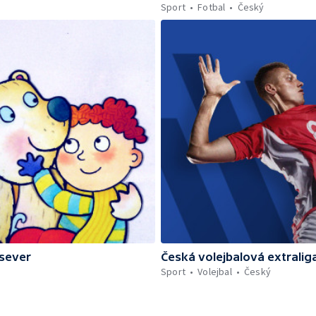
Sport
Fotbal
Český
 sever
Česká volejbalová extrali
Sport
Volejbal
Český