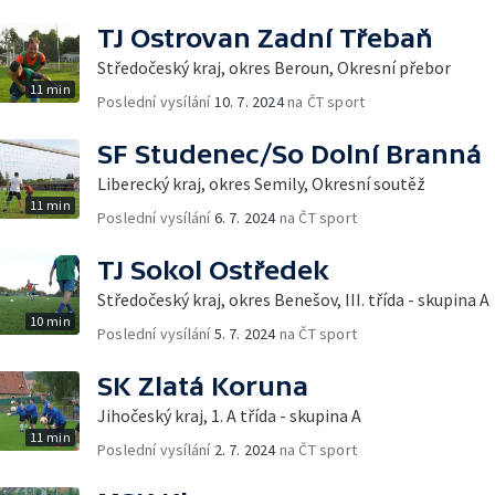
TJ Ostrovan Zadní Třebaň
Středočeský kraj, okres Beroun, Okresní přebor
11 min
Poslední vysílání
10. 7. 2024
na ČT sport
SF Studenec/So Dolní Branná
Liberecký kraj, okres Semily, Okresní soutěž
11 min
Poslední vysílání
6. 7. 2024
na ČT sport
TJ Sokol Ostředek
Středočeský kraj, okres Benešov, III. třída - skupina A
10 min
Poslední vysílání
5. 7. 2024
na ČT sport
SK Zlatá Koruna
Jihočeský kraj, 1. A třída - skupina A
11 min
Poslední vysílání
2. 7. 2024
na ČT sport