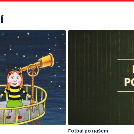
í
Fotbal po našem