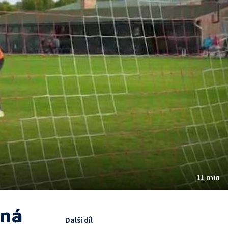
11 min
nná
Další díl