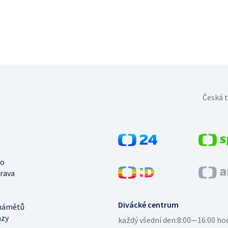
Česká t
no
trava
Divácké centrum
námětů
azy
každý všední den:
8:00—16:00 ho