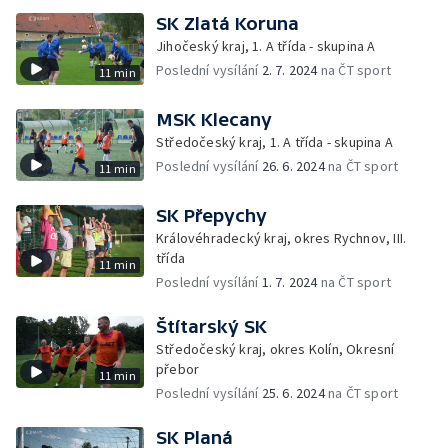
SK Zlatá Koruna
Jihočeský kraj, 1. A třída - skupina A
Poslední vysílání
2. 7. 2024
na ČT sport
11 min
MSK Klecany
Středočeský kraj, 1. A třída - skupina A
Poslední vysílání
26. 6. 2024
na ČT sport
11 min
SK Přepychy
Královéhradecký kraj, okres Rychnov, III.
třída
11 min
Poslední vysílání
1. 7. 2024
na ČT sport
Štítarský SK
Středočeský kraj, okres Kolín, Okresní
přebor
11 min
Poslední vysílání
25. 6. 2024
na ČT sport
SK Planá