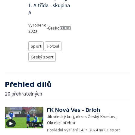
1. A třída - skupina
A
Vyrobeno
•
Česko
2023
Sport
Fotbal
Český sport
Přehled dílů
20 přehratelných
FK Nová Ves - Brloh
Jihočeský kraj, okres Český Krumlov,
Okresní přebor
11 min
Poslední vysílání
14. 7. 2024
na ČT sport