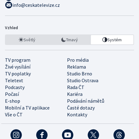
info@ceskatelevize.cz
Vzhled
Světlý
Tmavý
Systém
TV program
Pro média
Živé vysílání
Reklama
TV poplatky
Studio Brno
Teletext
Studio Ostrava
Podcasty
Rada ČT
Počasí
Kariéra
E-shop
Podávání námětů
Mobilní a TV aplikace
Časté dotazy
Vše o ČT
Kontakty