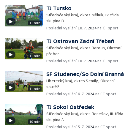
TJ Tursko
Středočeský kraj, okres Mělník, IV. třída
skupina B
11 min
Poslední vysílání
10. 7. 2024
na ČT sport
TJ Ostrovan Zadní Třebaň
Středočeský kraj, okres Beroun, Okresní
přebor
11 min
Poslední vysílání
10. 7. 2024
na ČT sport
SF Studenec/So Dolní Branná
Liberecký kraj, okres Semily, Okresní
soutěž
11 min
Poslední vysílání
6. 7. 2024
na ČT sport
TJ Sokol Ostředek
Středočeský kraj, okres Benešov, III. třída -
skupina A
10 min
Poslední vysílání
5. 7. 2024
na ČT sport