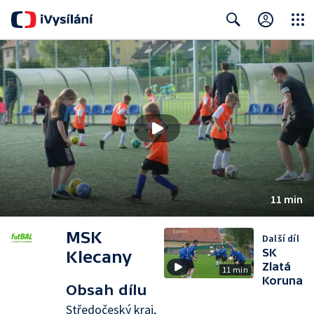
Close
Search
11 min
MSK
Další díl
SK
Klecany
Zlatá
11 min
Koruna
Obsah dílu
Středočeský kraj,