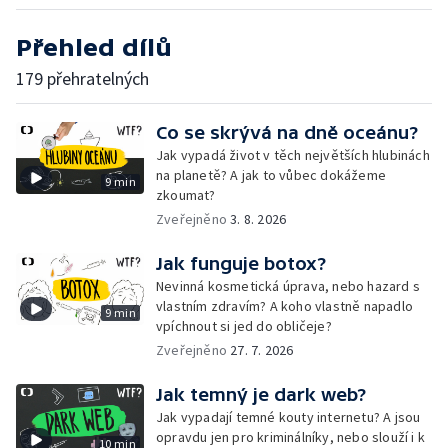
Přehled dílů
179 přehratelných
Co se skrývá na dně oceánu?
Jak vypadá život v těch největších hlubinách
na planetě? A jak to vůbec dokážeme
9 min
zkoumat?
Zveřejněno
3. 8. 2026
Jak funguje botox?
Nevinná kosmetická úprava, nebo hazard s
vlastním zdravím? A koho vlastně napadlo
9 min
vpíchnout si jed do obličeje?
Zveřejněno
27. 7. 2026
Jak temný je dark web?
Jak vypadají temné kouty internetu? A jsou
opravdu jen pro kriminálníky, nebo slouží i k
10 min