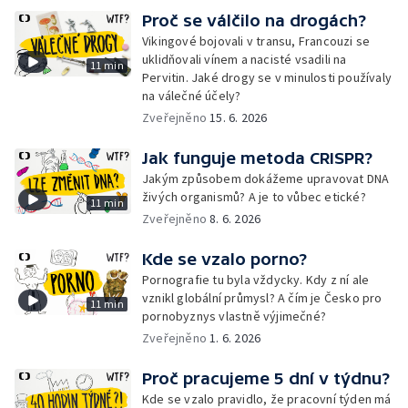
Proč se válčilo na drogách?
Vikingové bojovali v transu, Francouzi se
uklidňovali vínem a nacisté vsadili na
11 min
Pervitin. Jaké drogy se v minulosti používaly
na válečné účely?
Zveřejněno
15. 6. 2026
Jak funguje metoda CRISPR?
Jakým způsobem dokážeme upravovat DNA
živých organismů? A je to vůbec etické?
11 min
Zveřejněno
8. 6. 2026
Kde se vzalo porno?
Pornografie tu byla vždycky. Kdy z ní ale
vznikl globální průmysl? A čím je Česko pro
11 min
pornobyznys vlastně výjimečné?
Zveřejněno
1. 6. 2026
Proč pracujeme 5 dní v týdnu?
Kde se vzalo pravidlo, že pracovní týden má