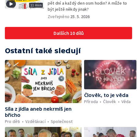
pět dní a každý den osm hodin? A může to
11 min
být ještě někdy jinak?
Zveřejněno
25. 5. 2026
Dalších 10 dílů
Ostatní také sledují
Člověk, to je věda
Příroda
Člověk
Věda
Síla z jídla aneb nekrmíš jen
břicho
Pro děti
Vzdělávací
Společnost