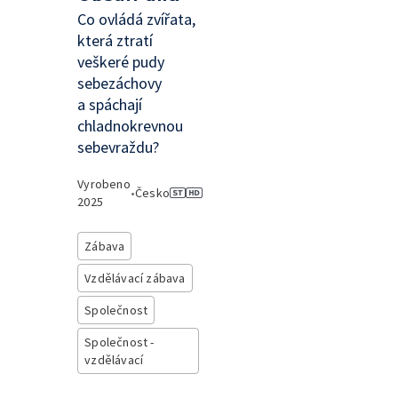
Co ovládá zvířata,
která ztratí
veškeré pudy
sebezáchovy
a spáchají
chladnokrevnou
sebevraždu?
Vyrobeno
•
Česko
2025
Zábava
Vzdělávací zábava
Společnost
Společnost -
vzdělávací