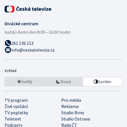
Divácké centrum
každý všední den:
8:00—16:00 hodin
261 136 113
info@ceskatelevize.cz
Vzhled
Světlý
Tmavý
Systém
TV program
Pro média
Živé vysílání
Reklama
TV poplatky
Studio Brno
Teletext
Studio Ostrava
Podcasty
Rada ČT