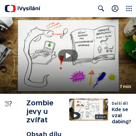
Close
Search
7 min
Zombie
Další díl
Kde se
jevy u
vzal
8 min
zvířat
dabing?
Obsah dílu