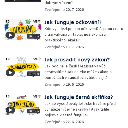
dobrým věcem?
Zveřejněno
20. 7. 2026
Jak funguje očkování?
Kdo vynalezl princip očkování? A jakou cestu
urazí vakcinační látka, než skončí u
10 min
praktického lékaře?
Zveřejněno
13. 7. 2026
Jak prosadit nový zákon?
Jak odolná je česká legislativa vůči
nesmyslům? Jak daleko může zákon o
11 min
ponožkách v sandálech vůbec zajít?
Zveřejněno
29. 6. 2026
Jak funguje černá skříňka?
Jak se vyšetřovaly letecké havárie před
vynálezem černé skříňky? A jak tahle
10 min
pojistka vlastně funguje?
Zveřejněno
22. 6. 2026