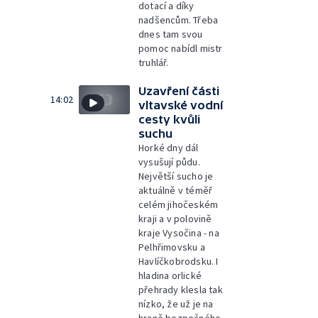
dotací a díky
nadšencům. Třeba
dnes tam svou
pomoc nabídl mistr
truhlář.
Uzavření části
14:02
vltavské vodní
cesty kvůli
suchu
Horké dny dál
vysušují půdu.
Největší sucho je
aktuálně v téměř
celém jihočeském
kraji a v polovině
kraje Vysočina - na
Pelhřimovsku a
Havlíčkobrodsku. I
hladina orlické
přehrady klesla tak
nízko, že už je na