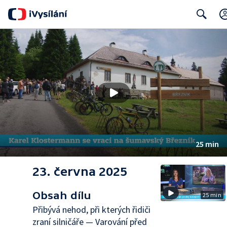
Search
25 min
23. června 2025
Obsah dílu
25 min
Přibývá nehod, při kterých řidiči
zraní silničáře — Varování před