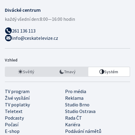
Divácké centrum
každý všední den:
8:00—16:00 hodin
261 136 113
info@ceskatelevize.cz
Vzhled
Světlý
Tmavý
Systém
TV program
Pro média
Živé vysílání
Reklama
TV poplatky
Studio Brno
Teletext
Studio Ostrava
Podcasty
Rada ČT
Počasí
Kariéra
E-shop
Podávání námětů