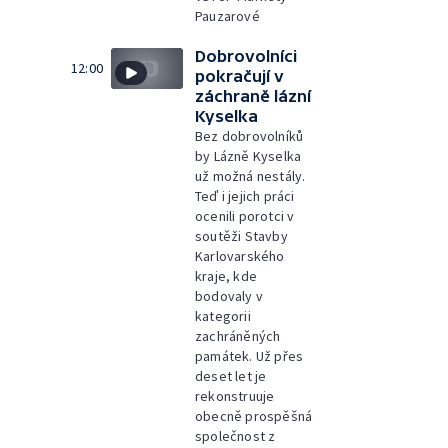
Pauzarové
Dobrovolníci
12:00
pokračují v
záchraně lázní
Kyselka
Bez dobrovolníků
by Lázně Kyselka
už možná nestály.
Teď i jejich práci
ocenili porotci v
soutěži Stavby
Karlovarského
kraje, kde
bodovaly v
kategorii
zachráněných
památek. Už přes
deset let je
rekonstruuje
obecně prospěšná
společnost z