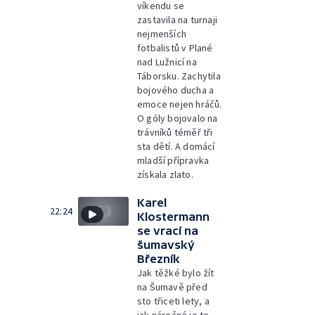
víkendu se
zastavila na turnaji
nejmenších
fotbalistů v Plané
nad Lužnicí na
Táborsku. Zachytila
bojového ducha a
emoce nejen hráčů.
O góly bojovalo na
trávníků téměř tři
sta dětí. A domácí
mladší přípravka
získala zlato.
Karel
22:24
Klostermann
se vrací na
šumavský
Březník
Jak těžké bylo žít
na Šumavě před
sto třiceti lety, a