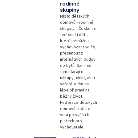
rodinné
skupiny
Místo dětských
domovů - rodinné
skupiny. I Česko se
teď snaží děti,
které nemůžou
vychovávat rodiče,
přesunout z
internátních budov
do bytů. Sami se
tam starají o
nákupy, úklid, ale i
vaření. A tím se
lépe připraví na
běžný život.
Federace dětských
domovů teď ale
volá po vyšších
platech pro
vychovatele.