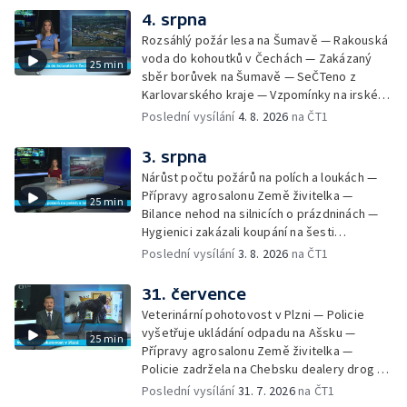
vlaku s kamionem u Nových Hradů — Tachov
pro sociálně znevýhodněné — Neobvyklá
4. srpna
zažehnává krizi ve zdravotnictví — Instalace
nehoda cyklisty v Karlových Varech —
nové sochy v Mariánských Lázních
Rozsáhlý požár lesa na Šumavě — Rakouská
Horské hotely nabízejí kuchařům vyšší platy
voda do kohoutků v Čechách — Zakázaný
25 min
— Převoz obřích nádob do plzeňského
sběr borůvek na Šumavě — SeČTeno z
pivovaru
Karlovarského kraje — Vzpomínky na irského
hudebníka Glena Hansarda — Tři případy
Poslední vysílání
4. 8. 2026
na ČT1
utonutí na jihu Čech — Ocenění pro mladého
řidiče za záchranu ženy — Pět let od
3. srpna
tragické železniční nehody v Milavčích —
Nárůst počtu požárů na polích a loukách —
Čištění Karlova mostu — Cestování za
Přípravy agrosalonu Země živitelka —
25 min
hvězdnou oblohou
Bilance nehod na silnicích o prázdninách —
Hygienici zakázali koupání na šesti
koupalištích — Vodní záchranáři na Lipně
Poslední vysílání
3. 8. 2026
na ČT1
posilují hlídky — Chlazení českých jaderných
elektráren — Kvůli suchu vysychají obecní
31. července
studny — Péče o seniory jako brigáda —
Veterinární pohotovost v Plzni — Policie
Desítky uzavírek v Plzni — Pomoc
vyšetřuje ukládání odpadu na Ašsku —
25 min
fanouškům na fesivalech kvůli vedru —
Přípravy agrosalonu Země živitelka —
Historie založení Františkových Lázní
Policie zadržela na Chebsku dealery drog —
Extrémní nasazení hasičů v Plzeňském kraji
Poslední vysílání
31. 7. 2026
na ČT1
— Petice proti průtahu centrem Plzně —