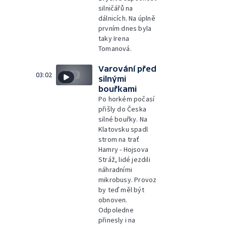
silničářů na
dálnicích. Na úplně
prvním dnes byla
taky Irena
Tomanová.
Varování před
03:02
silnými
bouřkami
Po horkém počasí
přišly do Česka
silné bouřky. Na
Klatovsku spadl
strom na trať
Hamry - Hojsova
Stráž, lidé jezdili
náhradními
mikrobusy. Provoz
by teď měl být
obnoven.
Odpoledne
přinesly i na