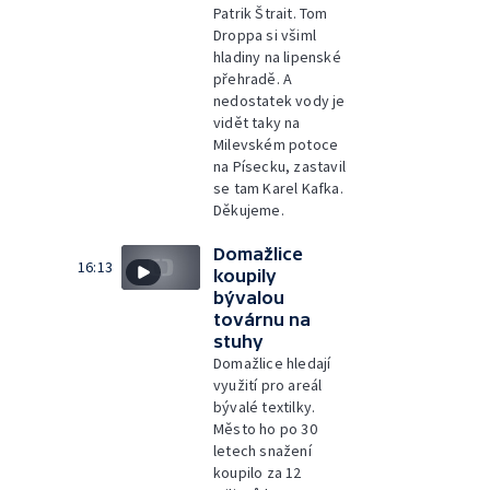
Patrik Štrait. Tom
Droppa si všiml
hladiny na lipenské
přehradě. A
nedostatek vody je
vidět taky na
Milevském potoce
na Písecku, zastavil
se tam Karel Kafka.
Děkujeme.
Domažlice
16:13
koupily
bývalou
továrnu na
stuhy
Domažlice hledají
využití pro areál
bývalé textilky.
Město ho po 30
letech snažení
koupilo za 12