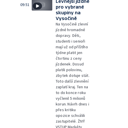
Levnější jízdné
09:51
pro vybrané
skupiny na
Vysočině
Na Vysočině zlevní
jízdné hromadné
dopravy. Děti,
studenti i senioři
mají už od příštího
týdne platit jen
čtvrtinu z ceny
jízdenek. Dosud
platili polovinu,
zbytek dotuje stát.
Toto další zlevnění
zaplatí kraj. Ten na
to do konce roku
vyčlenil 5 milionů
korun. Návrh dnes i
přes kritiku
opozice schválili
zastupitelé. ŽIVÝ
VSTUP Markéty