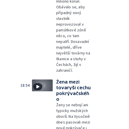
milionů korun.
Obávalo se, aby
případný nový
vlastník
neprovozoval v
památkové zóně
něco, co tam
nepatří. Dosavadní
majitelé, dříve
největší továrny na
tkanice a stuhy v
Čechách, žijí v
zahraničí.
Žena mezi
18:54
tovaryši cechu
pokrývačskéh
o
Ženy se nebojí ani
typicky mužských
oborů. Na Vysočině
dnes pasovali mezi
nové pokrývače i