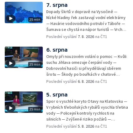
7. srpna
Dopady škrtů v dopravě na Vysočině —
Nízké hladiny řek zastavují vodní elektrárny
25 min
— Havárie vodovodního potrubí v Táboře —
Šumava se chystá na nápor turistů — Vrcholí
zájem o last minute dovolené — Marek
Poslední vysílání
7. 8. 2026
na ČT1
Ztracený koncertuje na Letné — Bezpečnost
provozu při setkání s koněm — Dobrovolníci
6. srpna
likvidují invazní rostlinu u Otavy —
Omyly při nouzovém volání o pomoc — Kvůli
Francouzští krajináři na českokrumlovské
suchu Jihlava omezuje čerpání vody —
25 min
výstavě
Dobrovolní hasiči si přivydělávají sběrem
šrotu — Škody po bouřkách v chatové
oblasti — Pátrání po muži na jezeru Most —
Poslední vysílání
6. 8. 2026
na ČT1
Pokus o rekord v hromadném seskoku
parašutistů — Na letní výlety se dá vyrazit
5. srpna
autem, na kole, pěšky nebo třeba vlakem.
Spor o vyschlé koryto Otavy na Klatovsku —
Svůj vlastní způsob cestování má ale Pavel
V rybních třeboňských rybářů vyschla třetina
25 min
Žůrek z Jarošova na Svitavsku. Po Česku
vody — Policejní kontroly rychlosti na
jezdí v bezmála osmdesát let starém
silnicích — Zvýšené riziko požárů —
renovovaném traktoru. Pohybuje se
Zemědělci na Vysočině čekají na déšť —
Poslední vysílání
5. 8. 2026
na ČT1
většinou po okreskách a nocuje — Srážka
Letní tábory pro děti odsouzených — Kempy