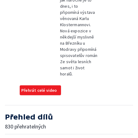
jak náročné je to
dnes, i to
připomíná výstava
věnovaná Karlu
Klostermannovi.
Nová expozice v
někdejší myslivně
na Březníku u
Modravy připomíná
spisovatelův román
Ze světa lesních
samot i život
horalů.
Přehrát celé video
Přehled dílů
830 přehratelných