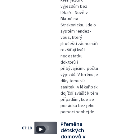
kteří jezdí k
výjezdům bez
lékaře. Nově v
Blatné na
Strakonicku. Jde o
systém rendez-
vous, který
jihočeští záchranáři
rozšiřují kvůli
nedostatku
doktorů i
přibývajícímu počtu
výjezdů. V terénu je
díky tomu víc
sanitek. A lékař pak
dojíždí zvlášť k těm
případům, kde se
posádka bez jeho
pomoci neobejde.
Přeměna
07:18
dětských
domovů v