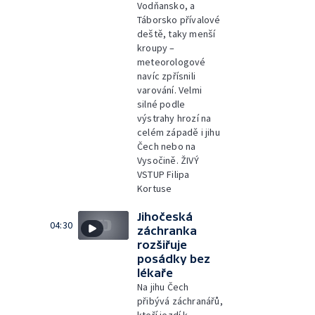
Vodňansko, a
Táborsko přívalové
deště, taky menší
kroupy –
meteorologové
navíc zpřísnili
varování. Velmi
silné podle
výstrahy hrozí na
celém západě i jihu
Čech nebo na
Vysočině. ŽIVÝ
VSTUP Filipa
Kortuse
Jihočeská
04:30
záchranka
rozšiřuje
posádky bez
lékaře
Na jihu Čech
přibývá záchranářů,