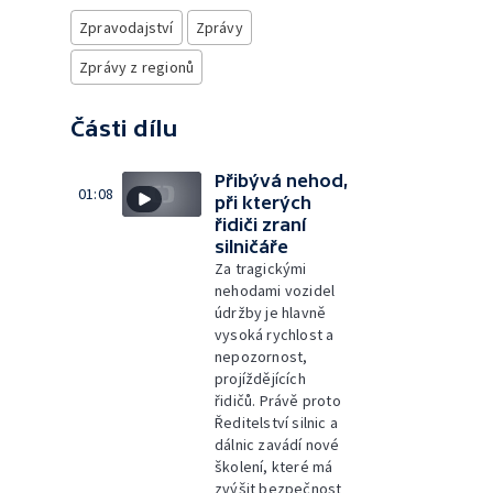
Zpravodajství
Zprávy
Zprávy z regionů
Části dílu
Přibývá nehod,
01:08
při kterých
řidiči zraní
silničáře
Za tragickými
nehodami vozidel
údržby je hlavně
vysoká rychlost a
nepozornost,
projíždějících
řidičů. Právě proto
Ředitelství silnic a
dálnic zavádí nové
školení, které má
zvýšit bezpečnost