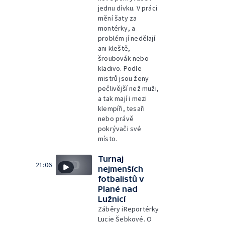
jednu dívku. V práci
mění šaty za
montérky, a
problém jí nedělají
ani kleště,
šroubovák nebo
kladivo. Podle
mistrů jsou ženy
pečlivější než muži,
a tak mají i mezi
klempíři, tesaři
nebo právě
pokrývači své
místo.
Turnaj
21:06
nejmenších
fotbalistů v
Plané nad
Lužnicí
Záběry iReportérky
Lucie Šebkové. O