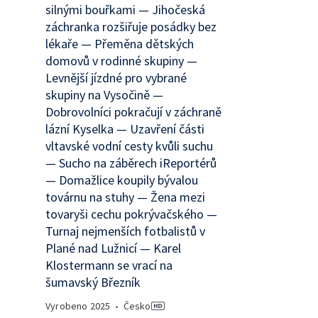
silnými bouřkami — Jihočeská
záchranka rozšiřuje posádky bez
lékaře — Přeměna dětských
domovů v rodinné skupiny —
Levnější jízdné pro vybrané
skupiny na Vysočině —
Dobrovolníci pokračují v záchraně
lázní Kyselka — Uzavření části
vltavské vodní cesty kvůli suchu
— Sucho na záběrech iReportérů
— Domažlice koupily bývalou
továrnu na stuhy — Žena mezi
tovaryši cechu pokrývačského —
Turnaj nejmenších fotbalistů v
Plané nad Lužnicí — Karel
Klostermann se vrací na
šumavský Březník
Vyrobeno
2025
•
Česko