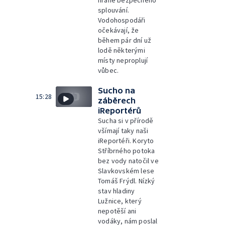
hraně bezpečného
splouvání.
Vodohospodáři
očekávají, že
během pár dní už
lodě některými
místy neproplují
vůbec.
Sucho na
15:28
záběrech
iReportérů
Sucha si v přírodě
všímají taky naši
iReportéři. Koryto
Stříbrného potoka
bez vody natočil ve
Slavkovském lese
Tomáš Frýdl. Nízký
stav hladiny
Lužnice, který
nepotěší ani
vodáky, nám poslal