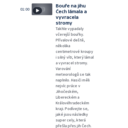
Bouře na jihu
01:00
Čech lámala a
vyvracela
stromy
Takhle vypadaly
včerejší bouřky.
Přívalové deště,
několika
centimetrové kroupy
i silný vítr, který lámal
a vyvracel stromy.
Varování
meteorologů se tak
naplnilo. Hasiči měli
nejvíc práce v
Jihočeském,
Libereckém a
Královéhradeckém
kraji. Podívejte se,
jaké jsou následky
super cely, která
přešla přes jih Čech.