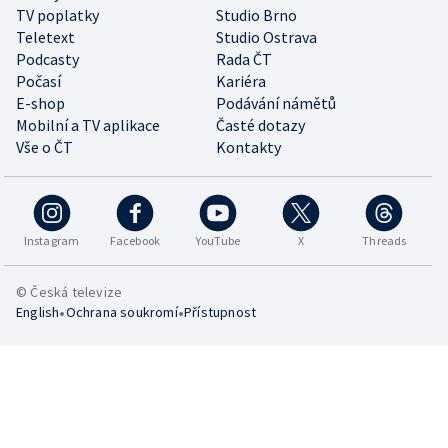
TV poplatky
Studio Brno
Teletext
Studio Ostrava
Podcasty
Rada ČT
Počasí
Kariéra
E-shop
Podávání námětů
Mobilní a TV aplikace
Časté dotazy
Vše o ČT
Kontakty
Instagram
Facebook
YouTube
X
Threads
© Česká televize
•
•
English
Ochrana soukromí
Přístupnost