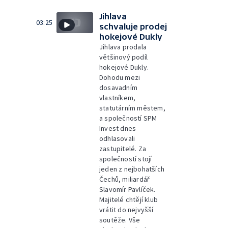
Jihlava
03:25
schvaluje prodej
hokejové Dukly
Jihlava prodala
většinový podíl
hokejové Dukly.
Dohodu mezi
dosavadním
vlastníkem,
statutárním městem,
a společností SPM
Invest dnes
odhlasovali
zastupitelé. Za
společností stojí
jeden z nejbohatších
Čechů, miliardář
Slavomír Pavlíček.
Majitelé chtějí klub
vrátit do nejvyšší
soutěže. Vše