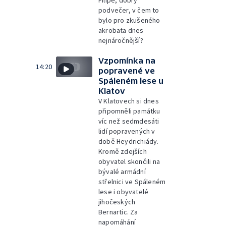
Filipe, dobrý
podvečer, v čem to
bylo pro zkušeného
akrobata dnes
nejnáročnější?
Vzpomínka na
14:20
popravené ve
Spáleném lese u
Klatov
V Klatovech si dnes
připomněli památku
víc než sedmdesáti
lidí popravených v
době Heydrichiády.
Kromě zdejších
obyvatel skončili na
bývalé armádní
střelnici ve Spáleném
lese i obyvatelé
jihočeských
Bernartic. Za
napomáhání