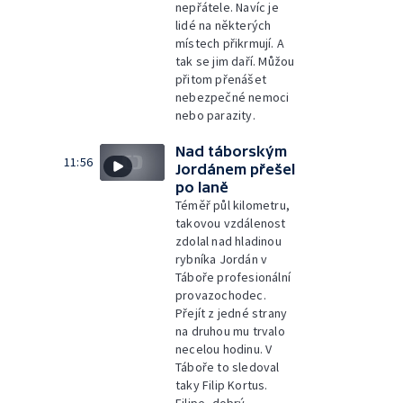
nepřátele. Navíc je
lidé na některých
místech přikrmují. A
tak se jim daří. Můžou
přitom přenášet
nebezpečné nemoci
nebo parazity.
Nad táborským
11:56
Jordánem přešel
po laně
Téměř půl kilometru,
takovou vzdálenost
zdolal nad hladinou
rybníka Jordán v
Táboře profesionální
provazochodec.
Přejít z jedné strany
na druhou mu trvalo
necelou hodinu. V
Táboře to sledoval
taky Filip Kortus.