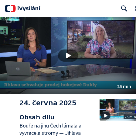
Search
25 min
24. června 2025
Obsah dílu
25 mi
Bouře na jihu Čech lámala a
vyvracela stromy — Jihlava