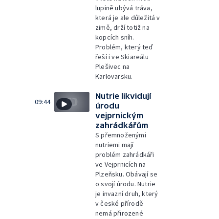
lupině ubývá tráva,
která je ale důležitá v
zimě, drží totiž na
kopcích sníh.
Problém, který teď
řeší i ve Skiareálu
Plešivec na
Karlovarsku.
Nutrie likvidují
09:44
úrodu
vejprnickým
zahrádkářům
S přemnoženými
nutriemi mají
problém zahrádkáři
ve Vejprnicích na
Plzeňsku. Obávají se
o svojí úrodu. Nutrie
je invazní druh, který
v české přírodě
nemá přirozené