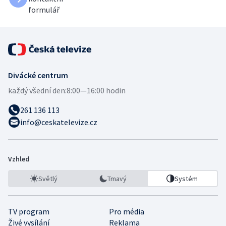
formulář
Divácké centrum
každý všední den:
8:00—16:00 hodin
261 136 113
info@ceskatelevize.cz
Vzhled
Světlý
Tmavý
Systém
TV program
Pro média
Živé vysílání
Reklama