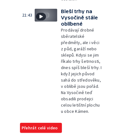
Bleší trhy na
21:43
Vysočině stále
oblíbené
Prodávají drobné
sběratelské
předměty, ale i věci
z půd, garáží nebo
sklepů. Kdysi se jim
říkalo trhy šetrnosti,
dnes spíš bleší trhy. I
když jejich původ
sahá do středověku,
v oblibě jsou pořád.
Na Vysočině teď
obsadili prodejci
celou letištní plochu
u obce Kámen.
Přehrát celé video