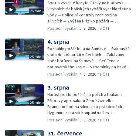
Spor o vyschlé koryto Otavy na Klatovsku —
Svůj vlastní způsob cestování má ale Pavel
V rybních třeboňských rybářů vyschla třetina
25 min
Žůrek z Jarošova na Svitavsku. Po Česku
vody — Policejní kontroly rychlosti na
jezdí v bezmála osmdesát let starém
silnicích — Zvýšené riziko požárů —
renovovaném traktoru. Pohybuje se
Zemědělci na Vysočině čekají na déšť —
Poslední vysílání
5. 8. 2026
na ČT1
většinou po okreskách a nocuje — Srážka
Letní tábory pro děti odsouzených — Kempy
vlaku s kamionem u Nových Hradů — Tachov
pro sociálně znevýhodněné — Neobvyklá
4. srpna
zažehnává krizi ve zdravotnictví — Instalace
nehoda cyklisty v Karlových Varech —
nové sochy v Mariánských Lázních
Rozsáhlý požár lesa na Šumavě — Rakouská
Horské hotely nabízejí kuchařům vyšší platy
voda do kohoutků v Čechách — Zakázaný
25 min
— Převoz obřích nádob do plzeňského
sběr borůvek na Šumavě — SeČTeno z
pivovaru
Karlovarského kraje — Vzpomínky na irského
hudebníka Glena Hansarda — Tři případy
Poslední vysílání
4. 8. 2026
na ČT1
utonutí na jihu Čech — Ocenění pro mladého
řidiče za záchranu ženy — Pět let od
3. srpna
tragické železniční nehody v Milavčích —
Nárůst počtu požárů na polích a loukách —
Čištění Karlova mostu — Cestování za
Přípravy agrosalonu Země živitelka —
25 min
hvězdnou oblohou
Bilance nehod na silnicích o prázdninách —
Hygienici zakázali koupání na šesti
koupalištích — Vodní záchranáři na Lipně
Poslední vysílání
3. 8. 2026
na ČT1
posilují hlídky — Chlazení českých jaderných
elektráren — Kvůli suchu vysychají obecní
31. července