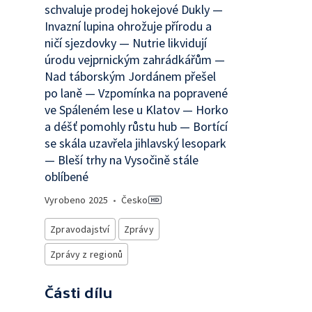
schvaluje prodej hokejové Dukly —
Invazní lupina ohrožuje přírodu a
ničí sjezdovky — Nutrie likvidují
úrodu vejprnickým zahrádkářům —
Nad táborským Jordánem přešel
po laně — Vzpomínka na popravené
ve Spáleném lese u Klatov — Horko
a déšť pomohly růstu hub — Bortící
se skála uzavřela jihlavský lesopark
— Bleší trhy na Vysočině stále
oblíbené
Vyrobeno
2025
•
Česko
Zpravodajství
Zprávy
Zprávy z regionů
Části dílu