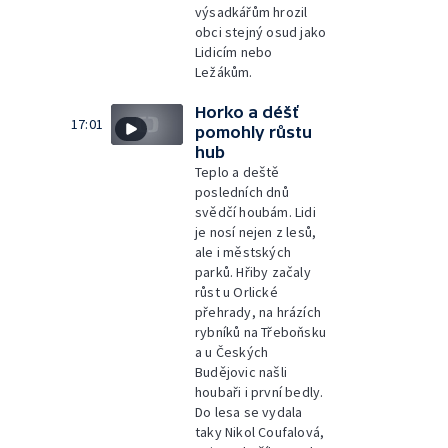
výsadkářům hrozil
obci stejný osud jako
Lidicím nebo
Ležákům.
Horko a déšť
17:01
pomohly růstu
hub
Teplo a deště
posledních dnů
svědčí houbám. Lidi
je nosí nejen z lesů,
ale i městských
parků. Hřiby začaly
růst u Orlické
přehrady, na hrázích
rybníků na Třeboňsku
a u Českých
Budějovic našli
houbaři i první bedly.
Do lesa se vydala
taky Nikol Coufalová,