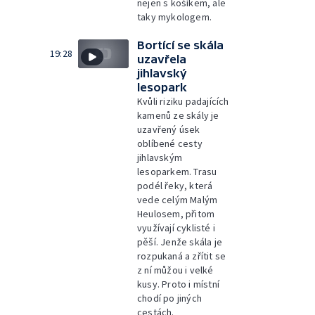
nejen s košíkem, ale
taky mykologem.
Bortící se skála
19:28
uzavřela
jihlavský
lesopark
Kvůli riziku padajících
kamenů ze skály je
uzavřený úsek
oblíbené cesty
jihlavským
lesoparkem. Trasu
podél řeky, která
vede celým Malým
Heulosem, přitom
využívají cyklisté i
pěší. Jenže skála je
rozpukaná a zřítit se
z ní můžou i velké
kusy. Proto i místní
chodí po jiných
cestách.