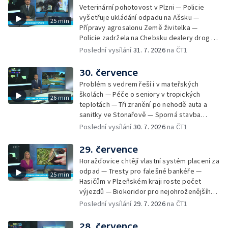
studny — Péče o seniory jako brigáda —
Veterinární pohotovost v Plzni — Policie
Desítky uzavírek v Plzni — Pomoc
vyšetřuje ukládání odpadu na Ašsku —
25 min
fanouškům na fesivalech kvůli vedru —
Přípravy agrosalonu Země živitelka —
Historie založení Františkových Lázní
Policie zadržela na Chebsku dealery drog —
Extrémní nasazení hasičů v Plzeňském kraji
Poslední vysílání
31. 7. 2026
na ČT1
— Petice proti průtahu centrem Plzně —
Nový úsek dálnice D3 na jihu Čech —
30. července
Dokončení rekonstrukce Americké třídy v
Problém s vedrem řeší i v mateřských
Plzni — Kvůli vedru evidují zdravotníci nárůst
školách — Péče o seniory v tropických
26 min
pacientů — Kvalita vody na koupalištích v
teplotách — Tři zranění po nehodě auta a
Plzni a okolí — Vítání mistra světa Jakuba
sanitky ve Stonařově — Sporná stavba
Krejčího — Děti riskují při hrách v
náměstkyně hejtmana jde k zemi — Vidická
Poslední vysílání
30. 7. 2026
na ČT1
opuštěných objektech — Růst české
samoobslužná prodejna na provoz vydělá —
ekonomiky zpomaluje — Rekord v počtu
Podvodné SMS o nezaplaceném parkování
29. července
Aniček v Anníně — Premiéra seriálu Na tělo
— Požár seníku v Horní Bělé — Převod
Horažďovice chtějí vlastní systém placení za
kostelů a kaplí z církve na obce a spolky —
odpad — Tresty pro falešné bankéře —
25 min
Město nemá pro kostel využití — V Chodově
Hasičům v Plzeňském kraji roste počet
postaví novou kapli — Zájem o obytné vozy
výjezdů — Biokoridor pro nejohroženějšího
v Česku opět roste — Hazard v úseku
hada v Česku — Biokoridory pod vedením
Poslední vysílání
29. 7. 2026
na ČT1
smrtelných nehod u Žandova — Tajemství
velmi vysokého napětí — První koncert Diany
egyptských kanop v Kladrubech
Ross v Česku — Speciální rehabilitační
28. července