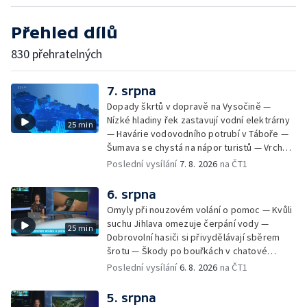
Přehled dílů
830 přehratelných
7. srpna
Dopady škrtů v dopravě na Vysočině —
Nízké hladiny řek zastavují vodní elektrárny
25 min
— Havárie vodovodního potrubí v Táboře —
Šumava se chystá na nápor turistů — Vrcholí
zájem o last minute dovolené — Marek
Poslední vysílání
7. 8. 2026
na ČT1
Ztracený koncertuje na Letné — Bezpečnost
provozu při setkání s koněm — Dobrovolníci
6. srpna
likvidují invazní rostlinu u Otavy —
Omyly při nouzovém volání o pomoc — Kvůli
Francouzští krajináři na českokrumlovské
suchu Jihlava omezuje čerpání vody —
25 min
výstavě
Dobrovolní hasiči si přivydělávají sběrem
šrotu — Škody po bouřkách v chatové
oblasti — Pátrání po muži na jezeru Most —
Poslední vysílání
6. 8. 2026
na ČT1
Pokus o rekord v hromadném seskoku
parašutistů — Na letní výlety se dá vyrazit
5. srpna
autem, na kole, pěšky nebo třeba vlakem.