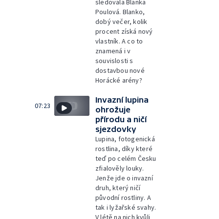
sledovala Blanka
Poulová. Blanko,
dobý večer, kolik
procent získá nový
vlastník. A co to
znamená i v
souvislosti s
dostavbou nové
Horácké arény?
Invazní lupina
07:23
ohrožuje
přírodu a ničí
sjezdovky
Lupina, fotogenická
rostlina, díky které
teď po celém Česku
zfialověly louky.
Jenže jde o invazní
druh, který ničí
původní rostliny. A
tak i lyžařské svahy.
V létě na nich kvůli