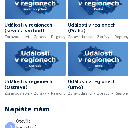
— Mezinárodní hudební festival v Českém
Krumlově — Plzeň roztančil dixielandový
festival
Události v regionech
Události v regionech
(sever a východ)
(Praha)
Zpravodajství
Zprávy
Regiony
Zpravodajství
Zprávy
Region
Události v regionech
Události v regionech
(Ostrava)
(Brno)
Zpravodajství
Zprávy
Regiony
Zpravodajství
Zprávy
Region
Napište nám
Otevřít
kontaktní