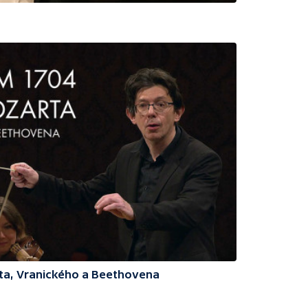
rta, Vranického a Beethovena