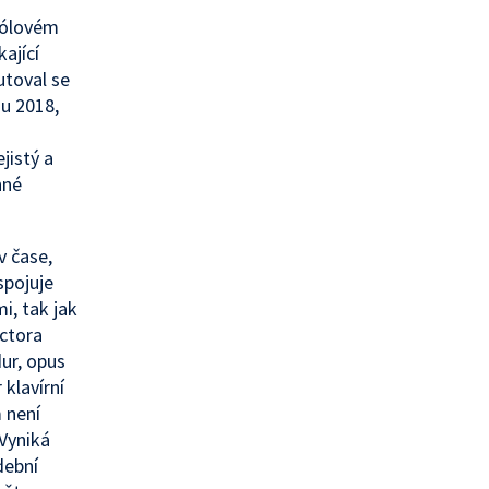
 sólovém
ající
utoval se
u 2018,
jistý a
nné
v čase,
spojuje
i, tak jak
ctora
ur, opus
 klavírní
 není
Vyniká
dební