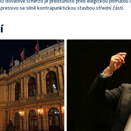
níž dovádivé scherzo je předsunuto před elegickou pomalou 
pressivo se silně kontrapunktickou stavbou střední části.
í