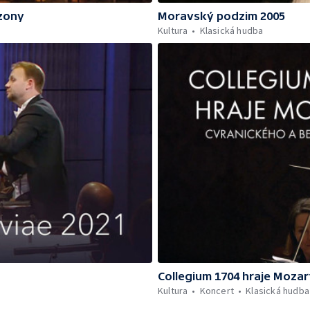
ezony
Moravský podzim 2005
Kultura
Klasická hudba
Collegium 1704 hraje Moza
Kultura
Koncert
Klasická hudba