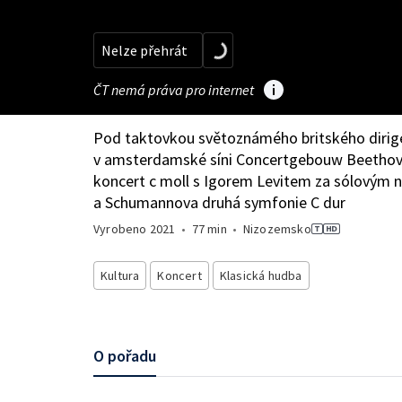
Nelze přehrát
ČT nemá práva pro internet
Pod taktovkou světoznámého britského dirig
v amsterdamské síni Concertgebouw Beethoven
koncert c moll s Igorem Levitem za sólovým 
a Schumannova druhá symfonie C dur
Vyrobeno
2021
•
77 min
•
Nizozemsko
Kultura
Koncert
Klasická hudba
O pořadu