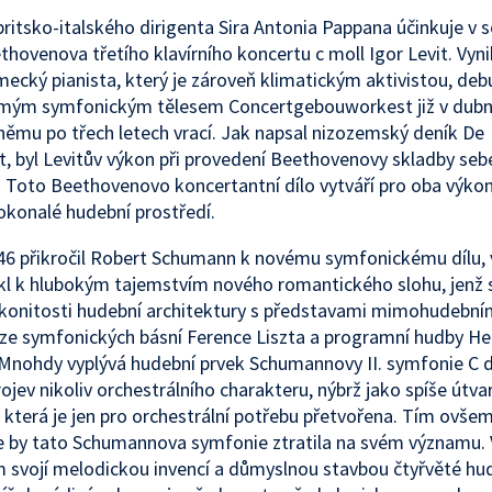
 britsko-italského dirigenta Sira Antonia Pappana účinkuje v
thovenova třetího klavírního koncertu c moll Igor Levit. Vynik
ecký pianista, který je zároveň klimatickým aktivistou, deb
mým symfonickým tělesem Concertgebouworkest již v dubn
 němu po třech letech vrací. Jak napsal nizozemský deník De
t, byl Levitův výkon při provedení Beethovenovy skladby sebe
cí. Toto Beethovenovo koncertantní dílo vytváří pro oba výko
konalé hudební prostředí.
46 přikročil Robert Schumann k novému symfonickému dílu, 
kl k hlubokým tajemstvím nového romantického slohu, jenž 
ákonitosti hudební architektury s představami mimohudebním
ze symfonických básní Ference Liszta a programní hudby He
 Mnohdy vyplývá hudební prvek Schumannovy II. symfonie C d
ojev nikoliv orchestrálního charakteru, nýbrž jako spíše útvar
 která je jen pro orchestrální potřebu přetvořena. Tím ovšem
e by tato Schumannova symfonie ztratila na svém významu. 
 svojí melodickou invencí a důmyslnou stavbou čtyřvěté hu