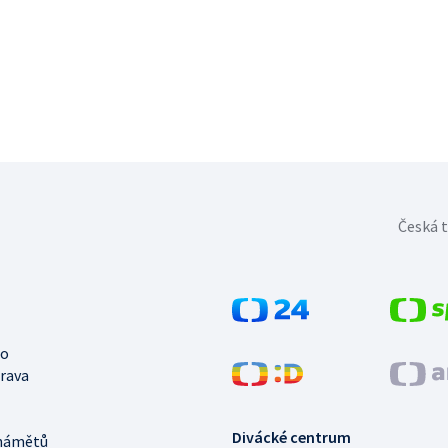
Česká t
no
trava
Divácké centrum
námětů