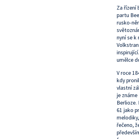
Za řízení
partu Bee
rusko-něm
světozná
nyní se k
Volkstran
inspirují
umělce do
V roce 18
kdy proni
vlastní z
je známe 
Berlioze.
61 jako pr
melodiky,
řečeno, ž
především