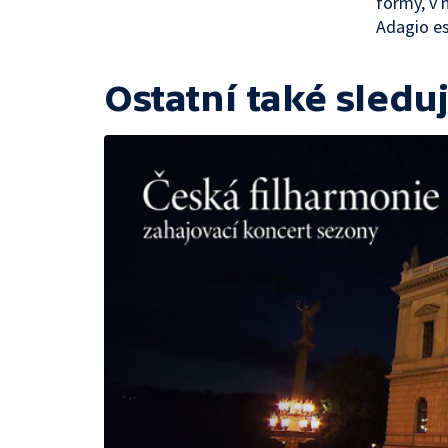
formy, v 
Adagio es
Ostatní také sleduj