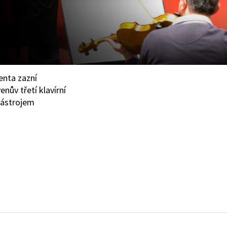
enta zazní
ův třetí klavírní
nástrojem