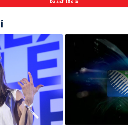
Dalších 10 dílů
í