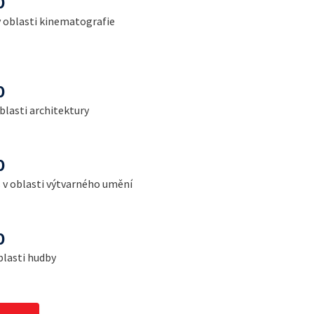
0
v oblasti kinematografie
0
oblasti architektury
0
s v oblasti výtvarného umění
0
blasti hudby