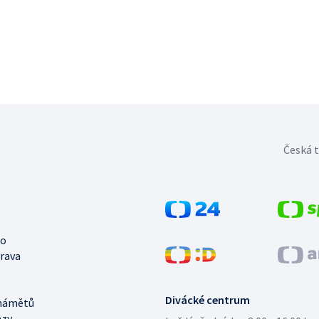
Česká t
no
trava
Divácké centrum
námětů
azy