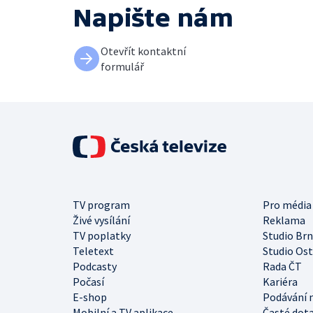
Napište nám
Otevřít kontaktní
formulář
TV program
Pro média
Živé vysílání
Reklama
TV poplatky
Studio Br
Teletext
Studio Os
Podcasty
Rada ČT
Počasí
Kariéra
E-shop
Podávání 
Mobilní a TV aplikace
Časté dot