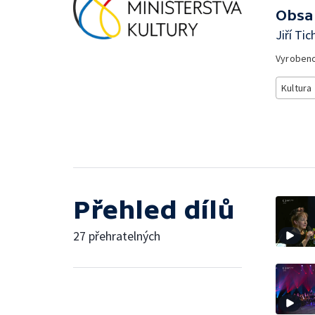
Obsa
Jiří Ti
Vyroben
Kultura
Přehled dílů
27 přehratelných