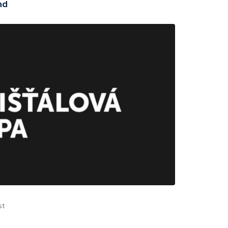
nd
st