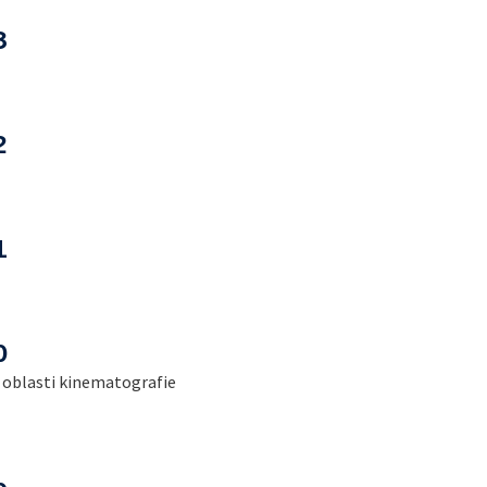
3
2
1
0
v oblasti kinematografie