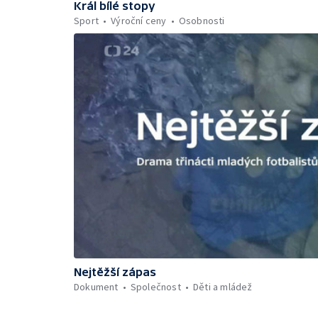
Král bílé stopy
Sport
Výroční ceny
Osobnosti
Nejtěžší zápas
Dokument
Společnost
Děti a mládež