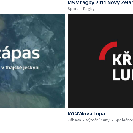
MS v ragby 2011 Nový Zéla
Sport
Ragby
Křišťálová Lupa
Zábava
Výroční ceny
Společno