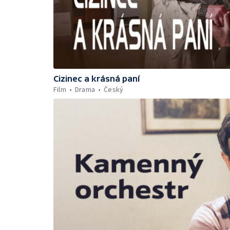
Cizinec a krásná paní
Film
Drama
Český