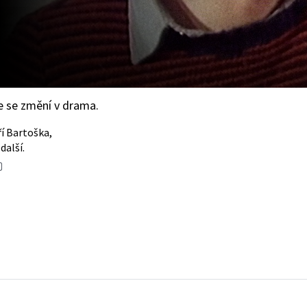
e se změní v drama.
ří Bartoška,
další.