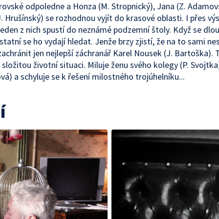
trovské odpoledne a Honza (M. Stropnický), Jana (Z. Adamov
. Hrušínský) se rozhodnou vyjít do krasové oblasti. I přes vý
jeden z nich spustí do neznámé podzemní štoly. Když se dlo
statní se ho vydají hledat. Jenže brzy zjistí, že na to sami nes
achránit jen nejlepší záchranář Karel Nousek (J. Bartoška). 
 složitou životní situaci. Miluje ženu svého kolegy (P. Svojtka
á) a schyluje se k řešení milostného trojúhelníku...
í