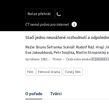
Nelze přehrát
ČT nemá práva pro internet
Stačí jedno neuvážené rozhodnutí a odpoledn
Režie: Bruno Šefranka. Scénář: Rudolf Ráž. Hrají: Ji
Eva Jakoubková, Petr Svojtka, Martin Stropnický a 
Vyrobeno
1982
•
70 min
•
Československo
Film
Filmové drama
Český film
O pořadu
Tvůrci