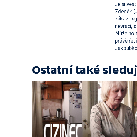
Je silves
Zdeněk (J
zákaz se 
nevrací, o
Může ho z
právě řeší
Jakoubkov
Ostatní také sleduj