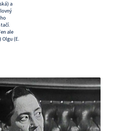
ská) a
slovný
uho
tačí.
Ten ale
) Olgu (E.