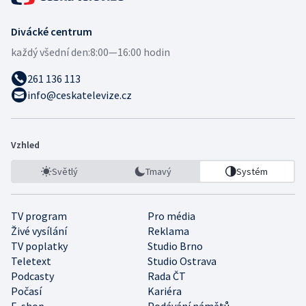
Divácké centrum
každý všední den:
8:00—16:00 hodin
261 136 113
info@ceskatelevize.cz
Vzhled
Světlý
Tmavý
Systém
TV program
Pro média
Živé vysílání
Reklama
TV poplatky
Studio Brno
Teletext
Studio Ostrava
Podcasty
Rada ČT
Počasí
Kariéra