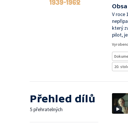
Obsa
V roce 
nepřipa
který z
pilot, j
Vyroben
Dokume
20. stol
Přehled dílů
5 přehratelných