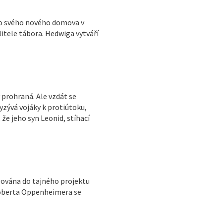
í do svého nového domova v
litele tábora. Hedwiga vytváří
y prohraná. Ale vzdát se
yzývá vojáky k protiútoku,
 že jeho syn Leonid, stíhací
bována do tajného projektu
Roberta Oppenheimera se