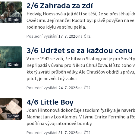
2/6 Zahrada za zdí
Hedwig Hoessová a její děti se těší, že se přestěhuj
53 min
Osvětimi. Její manžel Rudolf byl právě povýšen na ve
rodinnou idylu ve stínu pekla.
Poslední vysílání
17. 7. 2026
na ČT2
3/6 Udržet se za každou cenu
V roce 1942 se zdá, že bitva o Stalingrad je pro Sovět
52 min
nepřipadá v úvahu pro Nikitu Chruščova. Místo toho v
který zvrátí průběh války. Ale Chruščov obdrží zprávu,
pilot, je nezvěstný v akci.
Poslední vysílání
24. 7. 2026
na ČT2
4/6 Little Boy
Joan Hintonová dokončuje studium fyziky a je naver
52 min
Manhattan v Los Alamos. V týmu Enrica Fermiho a 
podílí na vývoji atomové bomby.
Poslední vysílání
31. 7. 2026
na ČT2