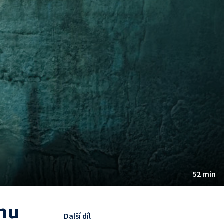
52 min
enu
Další díl