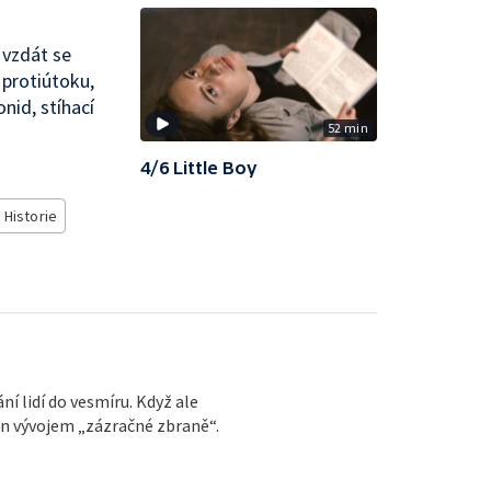
 vzdát se
 protiútoku,
nid, stíhací
52 min
4/6 Little Boy
Historie
í lidí do vesmíru. Když ale
en vývojem „zázračné zbraně“.