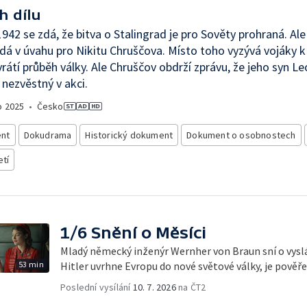
h dílu
1942 se zdá, že bitva o Stalingrad je pro Sověty prohraná. Ale
dá v úvahu pro Nikitu Chruščova. Místo toho vyzývá vojáky k
vrátí průběh války. Ale Chruščov obdrží zprávu, že jeho syn Leo
e nezvěstný v akci.
o
2025
•
Česko
nt
Dokudrama
Historický dokument
Dokument o osobnostech
etí
1/6 Snění o Měsíci
Mladý německý inženýr Wernher von Braun sní o vyslán
53 min
Hitler uvrhne Evropu do nové světové války, je pověř
Poslední vysílání
10. 7. 2026
na ČT2