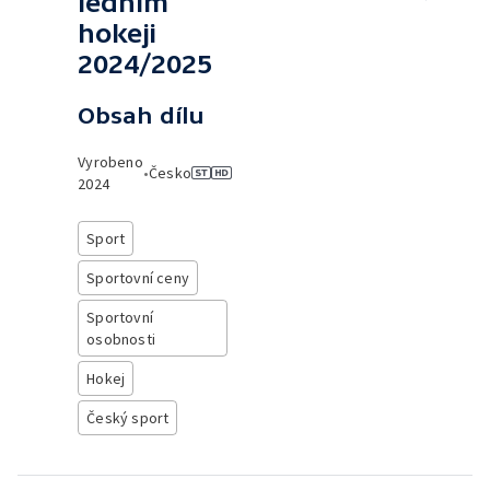
ledním
hokeji
2024/2025
Obsah dílu
Vyrobeno
•
Česko
2024
Sport
Sportovní ceny
Sportovní
osobnosti
Hokej
Český sport