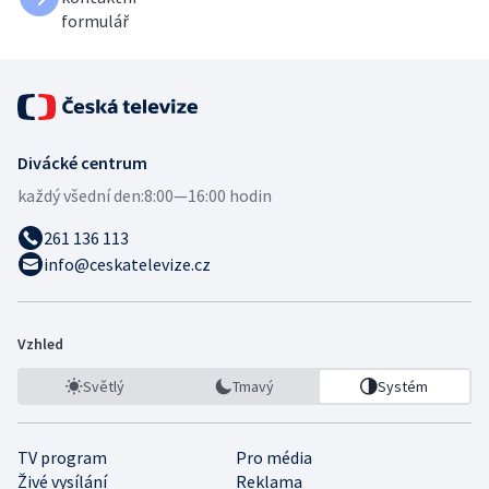
formulář
Divácké centrum
každý všední den:
8:00—16:00 hodin
261 136 113
info@ceskatelevize.cz
Vzhled
Světlý
Tmavý
Systém
TV program
Pro média
Živé vysílání
Reklama