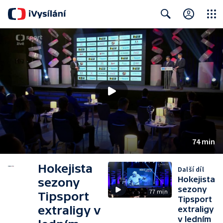
Close
Search
74 min
Hokejista
Další díl
Hokejista
sezony
sezony
77 min
Tipsport
Tipsport
extraligy v
extraligy
v ledním