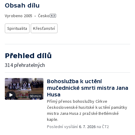
Obsah dílu
Vyrobeno
2005
•
Česko
Spiritualita
Křesťanství
Přehled dílů
314 přehratelných
Bohoslužba k uctění
mučednické smrti mistra Jana
Husa
90 min
Přímý přenos bohoslužby Církve
československé husitské k uctění památky
mistra Jana Husa z pražské Betlémské
kaple.
Poslední vysílání
6. 7. 2026
na ČT2