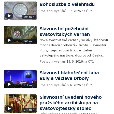
Bohoslužba z Velehradu
Poslední vysílání
5. 7. 2026
na ČT2
104 min
Slavnostní požehnání
svatovítských varhan
Nové svatovítské varhany se díky štědrosti
163 min
mnoha dárců probouzí k životu. Slavnostní
liturgii, jejíž součástí bude i žehnání
velkolepého nástroje, doprovodí Česká
filharmonie, spojené arcidiecézní chrámové
Poslední vysílání
15. 6. 2026
na ČT2
sbory a Hudba Hradní stráže.
Slavnost blahořečení Jana
Buly a Václava Drboly
Poslední vysílání
6. 6. 2026
na ČT2
117 min
Slavnostní uvedení nového
pražského arcibiskupa na
svatovojtěšský stolec
174 min