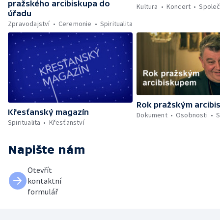
pražského arcibiskupa do
Kultura
Koncert
Spole
úřadu
Zpravodajství
Ceremonie
Spiritualita
Rok pražským arcib
Křesťanský magazín
Dokument
Osobnosti
S
Spiritualita
Křesťanství
Napište nám
Otevřít
kontaktní
formulář