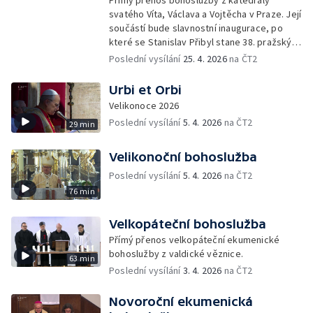
Přímý přenos bohoslužby z katedrály
svatého Víta, Václava a Vojtěcha v Praze. Její
součástí bude slavnostní inaugurace, po
které se Stanislav Přibyl stane 38. pražským
arcibiskupem a 26. českým primasem.
Poslední vysílání
25. 4. 2026
na ČT2
Urbi et Orbi
Velikonoce 2026
Poslední vysílání
5. 4. 2026
na ČT2
29 min
Velikonoční bohoslužba
Poslední vysílání
5. 4. 2026
na ČT2
76 min
Velkopáteční bohoslužba
Přímý přenos velkopáteční ekumenické
bohoslužby z valdické věznice.
63 min
Poslední vysílání
3. 4. 2026
na ČT2
Novoroční ekumenická