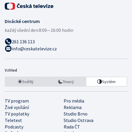
Divácké centrum
každý všední den:
8:00—16:00 hodin
261 136 113
info@ceskatelevize.cz
Vzhled
Světlý
Tmavý
Systém
TV program
Pro média
Živé vysílání
Reklama
TV poplatky
Studio Brno
Teletext
Studio Ostrava
Podcasty
Rada ČT