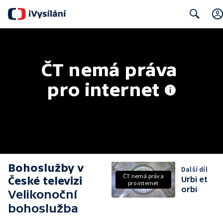
Search
ČT nemá práva 
pro internet
Bohoslužby v
Další díl
ČT nemá práva
České televizi
Urbi et
pro internet
orbi
Velikonoční
bohoslužba