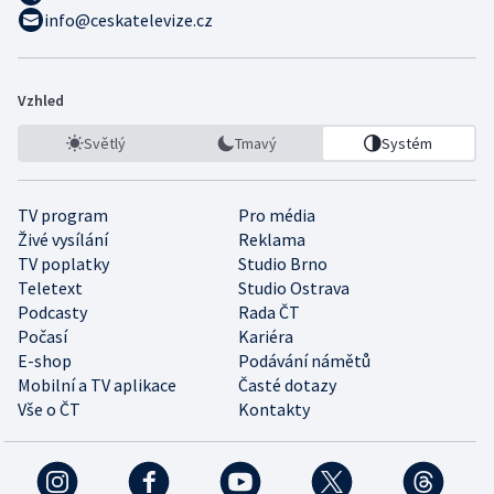
info@ceskatelevize.cz
Vzhled
Světlý
Tmavý
Systém
TV program
Pro média
Živé vysílání
Reklama
TV poplatky
Studio Brno
Teletext
Studio Ostrava
Podcasty
Rada ČT
Počasí
Kariéra
E-shop
Podávání námětů
Mobilní a TV aplikace
Časté dotazy
Vše o ČT
Kontakty