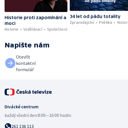
34 let od pádu totality
Historie proti zapomínání a
Zpravodajství
Politika
Histor
moci
Historie
Vzdělávací
Společnost
Napište nám
Otevřít
kontaktní
formulář
Divácké centrum
každý všední den:
8:00—16:00 hodin
261 136 113