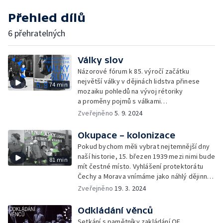
Přehled dílů
6 přehratelných
Války slov
Názorové fórum k 85. výročí začátku
největší války v dějinách lidstva přinese
74 min
mozaiku pohledů na vývoj rétoriky
a proměny pojmů s válkami
spojených. Každý počátek války doprovází
Zveřejněno
5. 9. 2024
propaganda a mediální manipulace. Co mají
společného ty současné s těmi z minulého
Okupace – kolonizace
století?
Pokud bychom měli vybrat nejtemnější dny
naší historie, 15. březen 1939 mezi nimi bude
81 min
mít čestné místo. Vyhlášení protektorátu
Čechy a Morava vnímáme jako náhlý dějinný
zlom, nacistické Německo se ovšem
Zveřejněno
19. 3. 2024
na převzetí moci a začátek okupace
systematicky připravovalo.
Odkládání věnců
Setkání s pamětníky zakládání OF