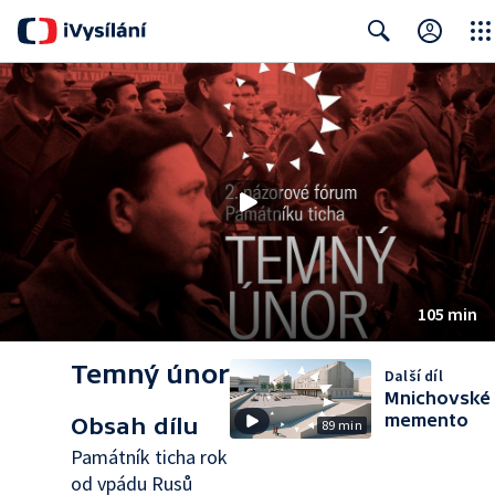
Close
Search
105 min
Temný únor
Další díl
Mnichovské
memento
Obsah dílu
89 min
Památník ticha rok
od vpádu Rusů