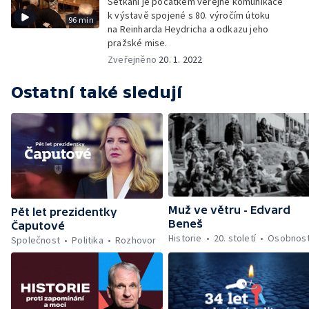
Setkání je počátkem veřejné komunikace
k výstavě spojené s 80. výročím útoku
96 min
na Reinharda Heydricha a odkazu jeho
pražské mise.
Zveřejněno
20. 1. 2022
Ostatní také sledují
Muž ve větru - Edvard
Pět let prezidentky
Beneš
Čaputové
Historie
20. století
Osobnost
Společnost
Politika
Rozhovor