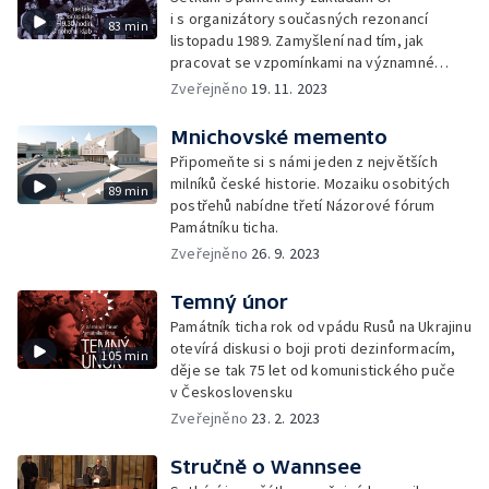
i s organizátory současných rezonancí
83 min
listopadu 1989. Zamyšlení nad tím, jak
pracovat se vzpomínkami na významné
okamžiky naší nedávné historie.
Zveřejněno
19. 11. 2023
Mnichovské memento
Připomeňte si s námi jeden z největších
milníků české historie. Mozaiku osobitých
89 min
postřehů nabídne třetí Názorové fórum
Památníku ticha.
Zveřejněno
26. 9. 2023
Temný únor
Památník ticha rok od vpádu Rusů na Ukrajinu
otevírá diskusi o boji proti dezinformacím,
105 min
děje se tak 75 let od komunistického puče
v Československu
Zveřejněno
23. 2. 2023
Stručně o Wannsee