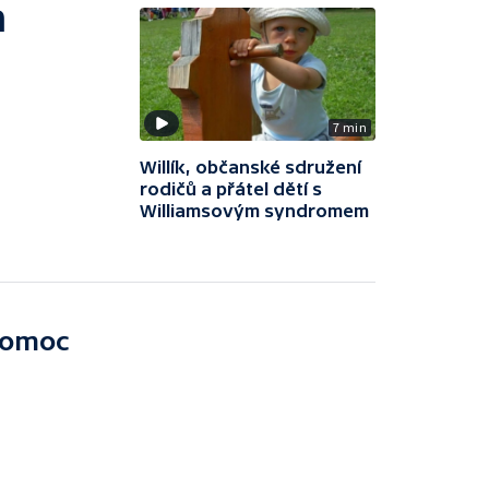
m
7 min
Willík, občanské sdružení
rodičů a přátel dětí s
Williamsovým syndromem
 pomoc