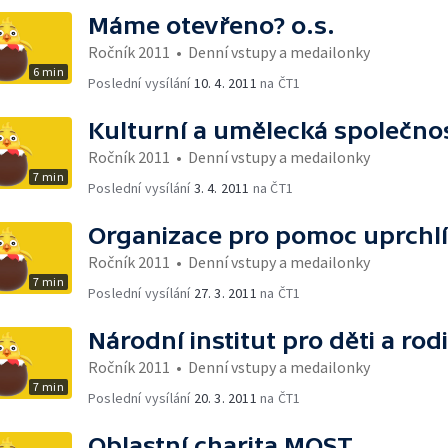
Máme otevřeno? o.s.
Ročník 2011
•
Denní vstupy a medailonky
6 min
Poslední vysílání
10. 4. 2011
na ČT1
Kulturní a umělecká společnost
Ročník 2011
•
Denní vstupy a medailonky
7 min
Poslední vysílání
3. 4. 2011
na ČT1
Organizace pro pomoc uprchl
Ročník 2011
•
Denní vstupy a medailonky
7 min
Poslední vysílání
27. 3. 2011
na ČT1
Národní institut pro děti a rod
Ročník 2011
•
Denní vstupy a medailonky
7 min
Poslední vysílání
20. 3. 2011
na ČT1
Oblastní charita MOST