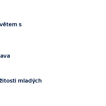
větem s
rava
ežitosti mladých