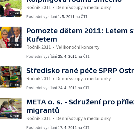
Ročník 2011
•
Denní vstupy a medailonky
7 min
Poslední vysílání
1. 5. 2011
na ČT1
Pomozte dětem 2011: Letem s
Kuřetem
94 min
Ročník 2011
•
Velikonoční koncerty
Poslední vysílání
25. 4. 2011
na ČT1
Středisko rané péče SPRP Ost
Ročník 2011
•
Denní vstupy a medailonky
7 min
Poslední vysílání
24. 4. 2011
na ČT1
META o. s. - Sdružení pro příl
migrantů
6 min
Ročník 2011
•
Denní vstupy a medailonky
Poslední vysílání
17. 4. 2011
na ČT1