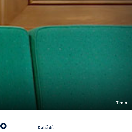
7 min
ro
Další díl