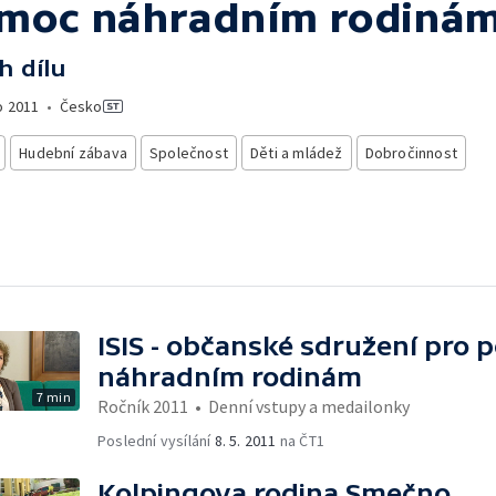
moc náhradním rodiná
h dílu
o
2011
•
Česko
Hudební zábava
Společnost
Děti a mládež
Dobročinnost
ISIS - občanské sdružení pro
náhradním rodinám
7 min
Ročník 2011
•
Denní vstupy a medailonky
Poslední vysílání
8. 5. 2011
na ČT1
Kolpingova rodina Smečno