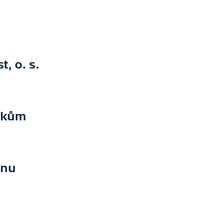
, o. s.
íkům
inu