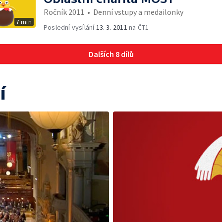
Ročník 2011
•
Denní vstupy a medailonky
7 min
Poslední vysílání
13. 3. 2011
na ČT1
Dalších 8 dílů
í