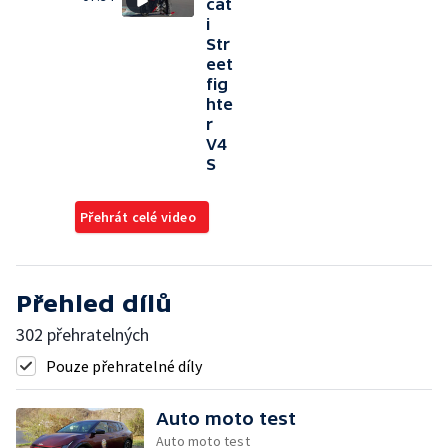
cat
i
Str
eet
fig
hte
r
V4
S
Přehrát celé video
Přehled dílů
302 přehratelných
Pouze přehratelné díly
Auto moto test
Auto moto test