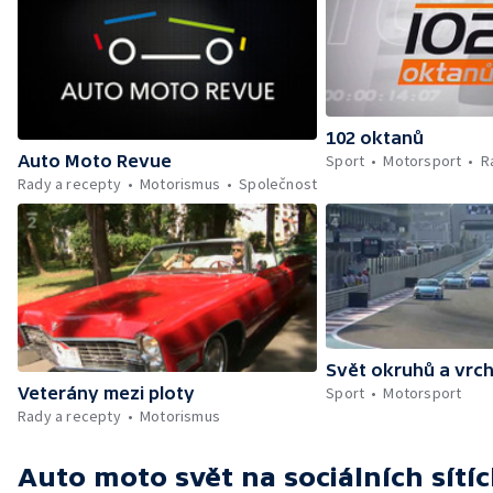
102 oktanů
Sport
Motorsport
R
Auto Moto Revue
Rady a recepty
Motorismus
Společnost
Svět okruhů a vrc
Sport
Motorsport
Veterány mezi ploty
Rady a recepty
Motorismus
Auto moto svět
na sociálních sítí