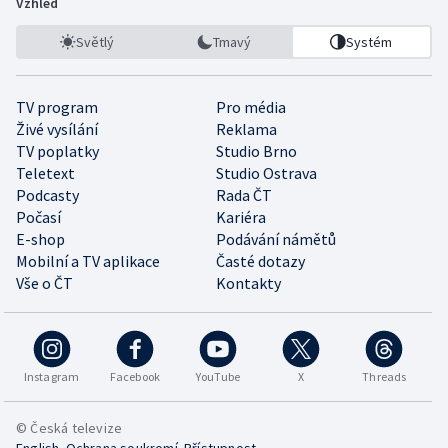
Vzhled
Světlý
Tmavý
Systém
TV program
Pro média
Živé vysílání
Reklama
TV poplatky
Studio Brno
Teletext
Studio Ostrava
Podcasty
Rada ČT
Počasí
Kariéra
E-shop
Podávání námětů
Mobilní a TV aplikace
Časté dotazy
Vše o ČT
Kontakty
Instagram
Facebook
YouTube
X
Threads
© Česká televize