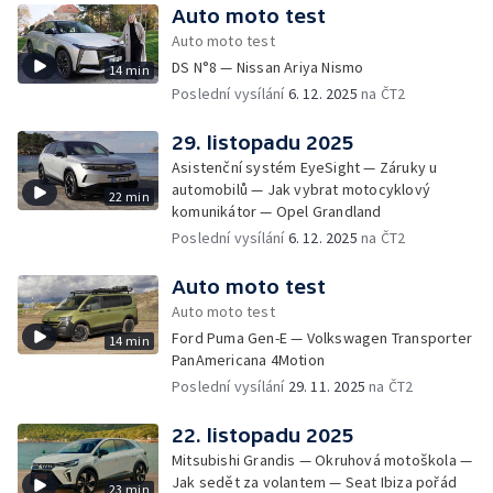
Auto moto test
Auto moto test
DS N°8 — Nissan Ariya Nismo
14 min
Poslední vysílání
6. 12. 2025
na ČT2
29. listopadu 2025
Asistenční systém EyeSight — Záruky u
automobilů — Jak vybrat motocyklový
22 min
komunikátor — Opel Grandland
Poslední vysílání
6. 12. 2025
na ČT2
Auto moto test
Auto moto test
Ford Puma Gen-E — Volkswagen Transporter
14 min
PanAmericana 4Motion
Poslední vysílání
29. 11. 2025
na ČT2
22. listopadu 2025
Mitsubishi Grandis — Okruhová motoškola —
Jak sedět za volantem — Seat Ibiza pořád
23 min