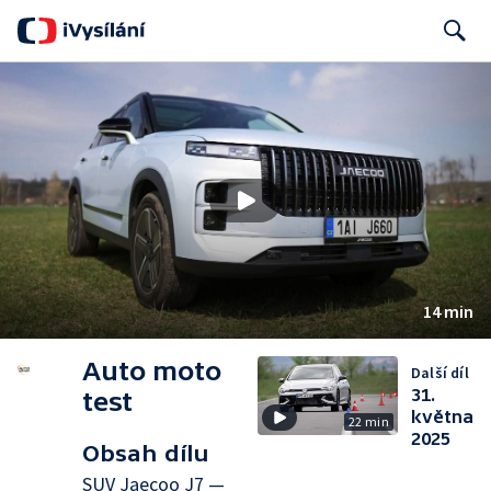
Search
14 min
Auto moto
Další díl
31.
test
května
22 min
2025
Obsah dílu
SUV Jaecoo J7 —