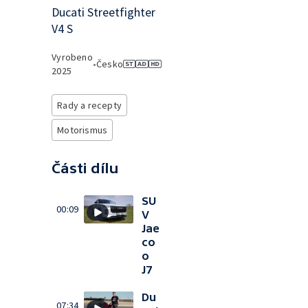
Ducati Streetfighter
V4 S
Vyrobeno
•
Česko
2025
Rady a recepty
Motorismus
Části dílu
SU
00:09
V
Jae
co
o
J7
Du
07:34