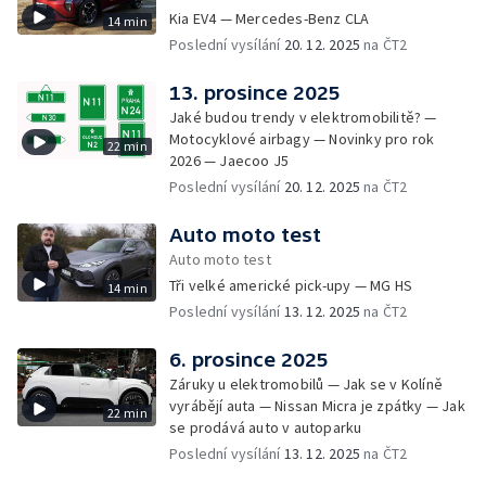
Kia EV4 — Mercedes-Benz CLA
14 min
Poslední vysílání
20. 12. 2025
na ČT2
13. prosince 2025
Jaké budou trendy v elektromobilitě? —
Motocyklové airbagy — Novinky pro rok
22 min
2026 — Jaecoo J5
Poslední vysílání
20. 12. 2025
na ČT2
Auto moto test
Auto moto test
Tři velké americké pick-upy — MG HS
14 min
Poslední vysílání
13. 12. 2025
na ČT2
6. prosince 2025
Záruky u elektromobilů — Jak se v Kolíně
vyrábějí auta — Nissan Micra je zpátky — Jak
22 min
se prodává auto v autoparku
Poslední vysílání
13. 12. 2025
na ČT2