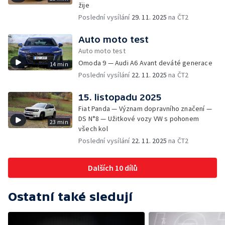
žije
Poslední vysílání
29. 11. 2025
na ČT2
Auto moto test
Auto moto test
Omoda 9 — Audi A6 Avant deváté generace
14 min
Poslední vysílání
22. 11. 2025
na ČT2
15. listopadu 2025
Fiat Panda — Význam dopravního značení —
DS N°8 — Užitkové vozy VW s pohonem
23 min
všech kol
Poslední vysílání
22. 11. 2025
na ČT2
Dalších 10 dílů
Ostatní také sledují