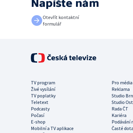
Napište nám
Otevřít kontaktní
formulář
TV program
Pro média
Živé vysílání
Reklama
TV poplatky
Studio Br
Teletext
Studio Os
Podcasty
Rada ČT
Počasí
Kariéra
E-shop
Podávání 
Mobilní a TV aplikace
Časté dot