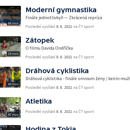
Moderní gymnastika
Finále jednotlivkyň — Zkrácená repríza
66 min
Poslední vysílání
8. 8. 2021
na ČT sport
Zátopek
O filmu Davida Ondříčka
19 min
Poslední vysílání
8. 8. 2021
na ČT sport
Dráhová cyklistika
Dráhová cyklistika - finále omnium ženy / keirin muž
49 min
Poslední vysílání
8. 8. 2021
na ČT sport
Atletika
Poslední vysílání
8. 8. 2021
na ČT sport
47 min
Hodina z Tokia