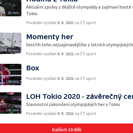
Aktuální zprávy z dějiště olympiády a zajímaví hosté 
62 min
Tokiu
Poslední vysílání
8. 8. 2021
na ČT sport
Momenty her
Sestřih toho nejzajímavějšího z letních olympijských
39 min
Poslední vysílání
8. 8. 2021
na ČT sport
Box
Poslední vysílání
8. 8. 2021
na ČT sport
106 min
LOH Tokio 2020 - závěrečný c
Slavnostní zakončení olympijských her v Tokiu
142 min
Poslední vysílání
8. 8. 2021
na ČT sport
Dalších 10 dílů