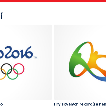
í
ro
Hry skvělých rekordů a ne