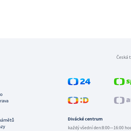
Česká t
no
trava
Divácké centrum
námětů
azy
každý všední den:
8:00—16:00 ho