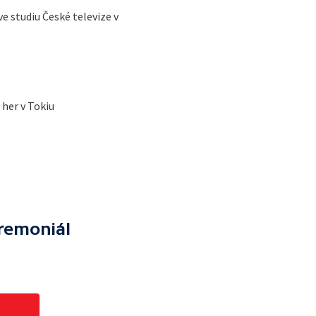
ve studiu České televize v
 her v Tokiu
eremoniál