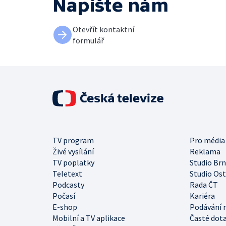
Napište nám
Otevřít kontaktní
formulář
TV program
Pro média
Živé vysílání
Reklama
TV poplatky
Studio Br
Teletext
Studio Os
Podcasty
Rada ČT
Počasí
Kariéra
E-shop
Podávání 
Mobilní a TV aplikace
Časté dot