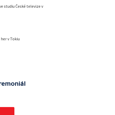
ve studiu České televize v
 her v Tokiu
eremoniál