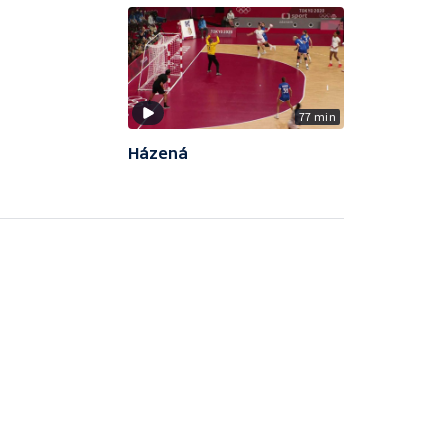
77 min
Házená