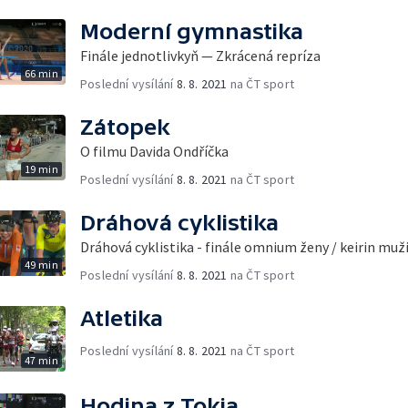
Moderní gymnastika
Finále jednotlivkyň — Zkrácená repríza
66 min
Poslední vysílání
8. 8. 2021
na ČT sport
Zátopek
O filmu Davida Ondříčka
19 min
Poslední vysílání
8. 8. 2021
na ČT sport
Dráhová cyklistika
Dráhová cyklistika - finále omnium ženy / keirin muž
49 min
Poslední vysílání
8. 8. 2021
na ČT sport
Atletika
Poslední vysílání
8. 8. 2021
na ČT sport
47 min
Hodina z Tokia