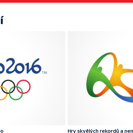
í
ro
Hry skvělých rekordů a ne