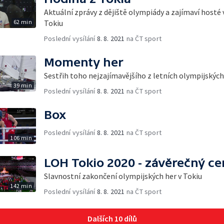
Aktuální zprávy z dějiště olympiády a zajímaví hosté 
62 min
Tokiu
Poslední vysílání
8. 8. 2021
na ČT sport
Momenty her
Sestřih toho nejzajímavějšího z letních olympijských
39 min
Poslední vysílání
8. 8. 2021
na ČT sport
Box
Poslední vysílání
8. 8. 2021
na ČT sport
106 min
LOH Tokio 2020 - závěrečný c
Slavnostní zakončení olympijských her v Tokiu
142 min
Poslední vysílání
8. 8. 2021
na ČT sport
Dalších 10 dílů