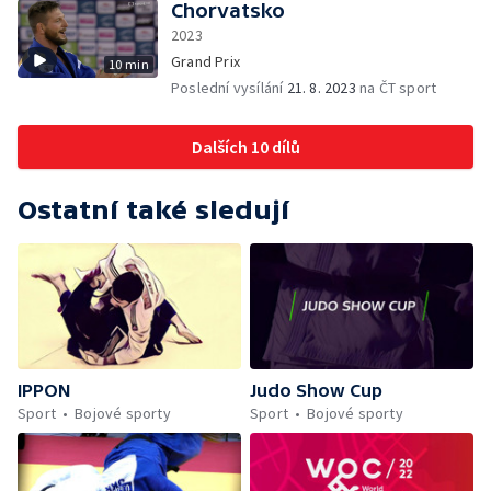
Chorvatsko
2023
Grand Prix
10 min
Poslední vysílání
21. 8. 2023
na ČT sport
Dalších 10 dílů
Ostatní také sledují
IPPON
Judo Show Cup
Sport
Bojové sporty
Sport
Bojové sporty