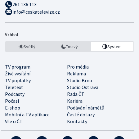
261 136 113
info@ceskatelevize.cz
Vzhled
Světlý
Tmavý
Systém
TV program
Pro média
Živé vysílání
Reklama
TV poplatky
Studio Brno
Teletext
Studio Ostrava
Podcasty
Rada ČT
Počasí
Kariéra
E-shop
Podávání námětů
Mobilní a TV aplikace
Časté dotazy
Vše o ČT
Kontakty