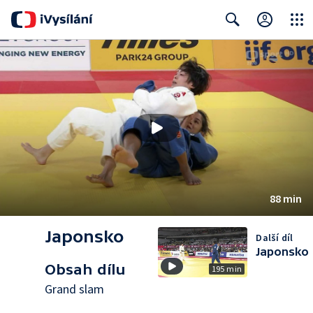
Close
Search
88 min
Japonsko
Další díl
Japonsko
Obsah dílu
195 min
Grand slam