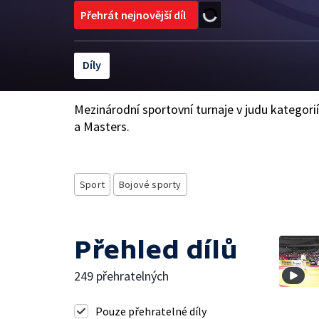
Přehrát nejnovější díl
Díly
Mezinárodní sportovní turnaje v judu kategori
a Masters.
Sport
Bojové sporty
Přehled dílů
249 přehratelných
Pouze přehratelné díly