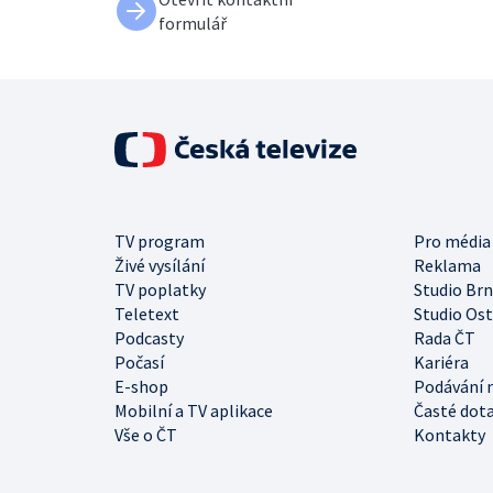
formulář
TV program
Pro média
Živé vysílání
Reklama
TV poplatky
Studio Br
Teletext
Studio Os
Podcasty
Rada ČT
Počasí
Kariéra
E-shop
Podávání 
Mobilní a TV aplikace
Časté dot
Vše o ČT
Kontakty