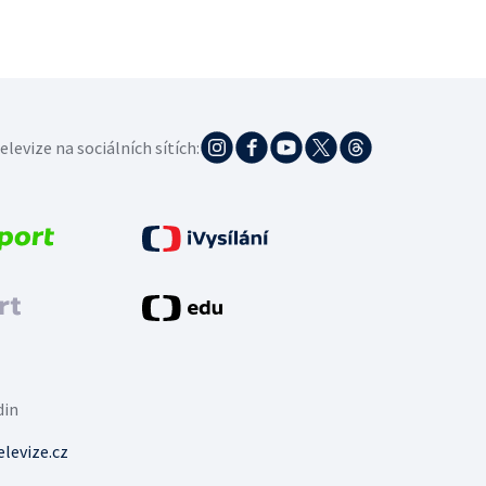
elevize na sociálních sítích:
din
levize.cz