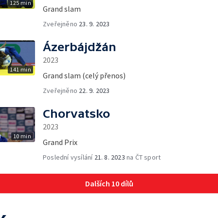
125 min
Grand slam
Zveřejněno
23. 9. 2023
Ázerbájdžán
2023
141 min
Grand slam (celý přenos)
Zveřejněno
22. 9. 2023
Chorvatsko
2023
10 min
Grand Prix
Poslední vysílání
21. 8. 2023
na ČT sport
Dalších 10 dílů