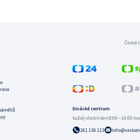
Česká t
no
trava
Divácké centrum
námětů
azy
každý všední den:
8:00—16:00 ho
261 136 113
info@ceskate