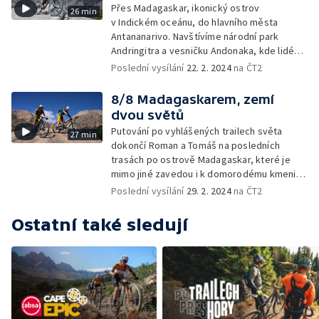
Přes Madagaskar, ikonický ostrov
26 min
v Indickém oceánu, do hlavního města
Antananarivo. Navštívíme národní park
Andringitra a vesničku Andonaka, kde lidé
naučili lemury jíst banány.
Poslední vysílání
22. 2. 2024
na ČT2
8/8 Madagaskarem, zemí
dvou světů
Putování po vyhlášených trailech světa
27 min
dokončí Roman a Tomáš na posledních
trasách po ostrově Madagaskar, které je
mimo jiné zavedou i k domorodému kmeni
Bara.
Poslední vysílání
29. 2. 2024
na ČT2
Ostatní také sledují