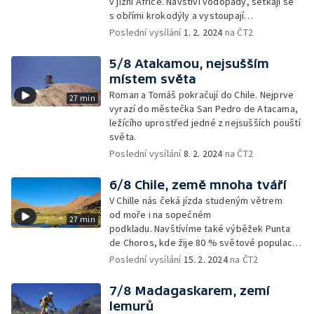
v jižní Africe. Navštíví vodopády, setkají se
s obřími krokodýly a vystoupají
na vulkanickou desku Sibebe Rock.
Poslední vysílání
1. 2. 2024
na ČT2
5/8 Atakamou, nejsušším
místem světa
Roman a Tomáš pokračují do Chile. Nejprve
27 min
vyrazí do městečka San Pedro de Atacama,
ležícího uprostřed jedné z nejsušších pouští
světa.
Poslední vysílání
8. 2. 2024
na ČT2
6/8 Chile, země mnoha tváří
V Chille nás čeká jízda studeným větrem
od moře i na sopečném
27 min
podkladu. Navštívíme také výběžek Punta
de Choros, kde žije 80 % světové populace
Humboltových tučňáků.
Poslední vysílání
15. 2. 2024
na ČT2
7/8 Madagaskarem, zemí
lemurů