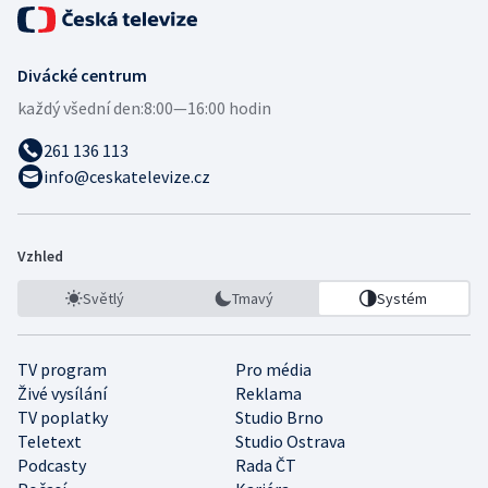
Divácké centrum
každý všední den:
8:00—16:00 hodin
261 136 113
info@ceskatelevize.cz
Vzhled
Světlý
Tmavý
Systém
TV program
Pro média
Živé vysílání
Reklama
TV poplatky
Studio Brno
Teletext
Studio Ostrava
Podcasty
Rada ČT