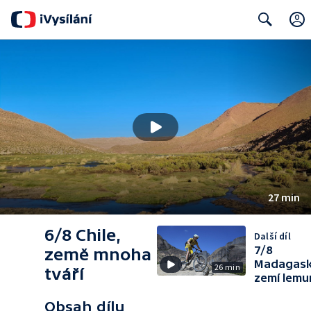
Search
27 min
6/8 Chile,
Další díl
7/8
země mnoha
Madagask
26 min
tváří
zemí lemu
Obsah dílu