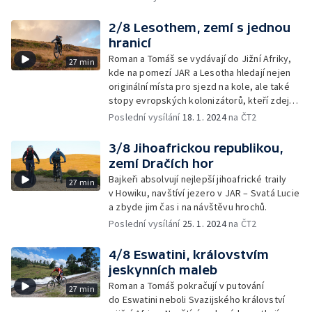
2/8 Lesothem, zemí s jednou
hranicí
Roman a Tomáš se vydávají do Jižní Afriky,
27 min
kde na pomezí JAR a Lesotha hledají nejen
originální místa pro sjezd na kole, ale také
stopy evropských kolonizátorů, kteří zdejší
krajinu ovlivnili.
Poslední vysílání
18. 1. 2024
na ČT2
3/8 Jihoafrickou republikou,
zemí Dračích hor
Bajkeři absolvují nejlepší jihoafrické traily
27 min
v Howiku, navštíví jezero v JAR – Svatá Lucie
a zbyde jim čas i na návštěvu hrochů.
Poslední vysílání
25. 1. 2024
na ČT2
4/8 Eswatini, královstvím
jeskynních maleb
Roman a Tomáš pokračují v putování
27 min
do Eswatini neboli Svazijského království