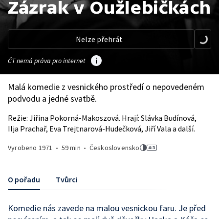
Zázrak v Oužlebičkách
Nelze přehrát
ČT nemá práva pro internet
Malá komedie z vesnického prostředí o nepovedeném
podvodu a jedné svatbě.
Režie: Jiřina Pokorná-Makoszová. Hrají: Slávka Budínová,
Ilja Prachař, Eva Trejtnarová-Hudečková, Jiří Vala a další.
Vyrobeno
1971
•
59 min
•
Československo
O pořadu
Tvůrci
Komedie nás zavede na malou vesnickou faru. Je před