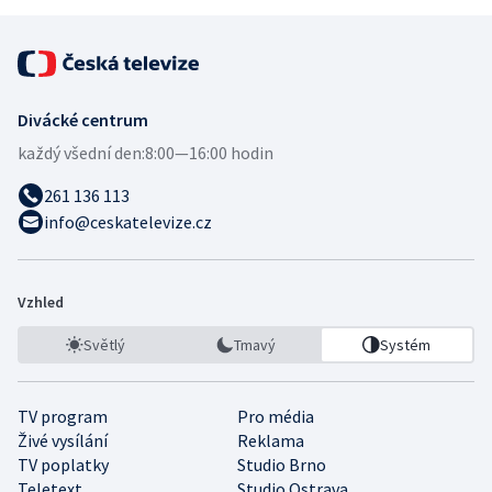
Divácké centrum
každý všední den:
8:00—16:00 hodin
261 136 113
info@ceskatelevize.cz
Vzhled
Světlý
Tmavý
Systém
TV program
Pro média
Živé vysílání
Reklama
TV poplatky
Studio Brno
Teletext
Studio Ostrava