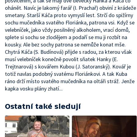
posvícením, a tak se mají dvě děvečky Hanka a Káča co
ohánět. Navíc je lakomý farář (I. Prachař) obviní z krádeže
smetany. Starší Káča proto vymyslí lest. Strčí do spižírny
sochu mučedníka svatého Floriánka, patrona vsi. Když se
velebníček, jako vždy posilněný alkoholem, vrací domů,
splete si sochu se zlodějem a podaří se mu ji rozbít na
kousky. Ale bez sochy patrona se nemůže konat mše.
Chytrá Káča (S. Budínová) přijde s radou, za kterou však
musí velebníček konečně povolit sňatek Hanky (E.
Trejtnarová) s kovářem Kubou (J. Satoranský). Kovář je
totiž navlas podobný svatému Floriánkovi. A tak Kuba
ráno drží místo svatého mučedníka na oltáři stráž. Jenže
kapka vosku plány zhatí...
Ostatní také sledují