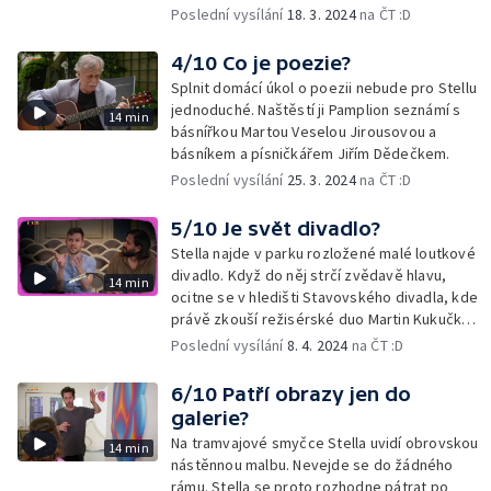
mladičkou klavíristkou Johanou Vernerovou.
Poslední vysílání
18. 3. 2024
na ČT :D
4/10 Co je poezie?
Splnit domácí úkol o poezii nebude pro Stellu
jednoduché. Naštěstí ji Pamplion seznámí s
14 min
básnířkou Martou Veselou Jirousovou a
básníkem a písničkářem Jiřím Dědečkem.
Poslední vysílání
25. 3. 2024
na ČT :D
5/10 Je svět divadlo?
Stella najde v parku rozložené malé loutkové
divadlo. Když do něj strčí zvědavě hlavu,
14 min
ocitne se v hledišti Stavovského divadla, kde
právě zkouší režisérské duo Martin Kukučka a
Lukáš Trpišovský. Potká se i s hercem Petrem
Poslední vysílání
8. 4. 2024
na ČT :D
Stachem.
6/10 Patří obrazy jen do
galerie?
Na tramvajové smyčce Stella uvidí obrovskou
14 min
nástěnnou malbu. Nevejde se do žádného
rámu. Stella se proto rozhodne pátrat po