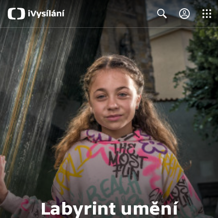
Close
Search
Labyrint umění