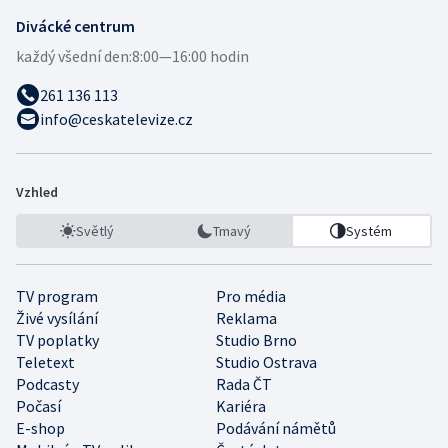
Divácké centrum
každý všední den:
8:00—16:00 hodin
261 136 113
info@ceskatelevize.cz
Vzhled
Světlý
Tmavý
Systém
TV program
Pro média
Živé vysílání
Reklama
TV poplatky
Studio Brno
Teletext
Studio Ostrava
Podcasty
Rada ČT
Počasí
Kariéra
E-shop
Podávání námětů