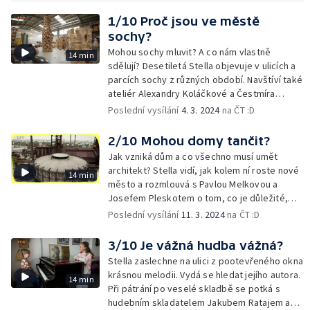
1/10 Proč jsou ve městě
sochy?
Mohou sochy mluvit? A co nám vlastně
14 min
sdělují? Desetiletá Stella objevuje v ulicích a
parcích sochy z různých období. Navštíví také
ateliér Alexandry Koláčkové a Čestmíra
Sušky.
Poslední vysílání
4. 3. 2024
na ČT :D
2/10 Mohou domy tančit?
Jak vzniká dům a co všechno musí umět
architekt? Stella vidí, jak kolem ní roste nové
14 min
město a rozmlouvá s Pavlou Melkovou a
Josefem Pleskotem o tom, co je důležité,
aby se člověk cítil v domě a mezi stavbami
Poslední vysílání
11. 3. 2024
na ČT :D
dobře.
3/10 Je vážná hudba vážná?
Stella zaslechne na ulici z pootevřeného okna
krásnou melodii. Vydá se hledat jejího autora.
14 min
Při pátrání po veselé skladbě se potká s
hudebním skladatelem Jakubem Ratajem a