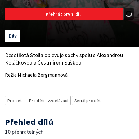
Přehrát první díl
Díly
Desetiletá Stella objevuje sochy spolu s Alexandrou
Koláčkovou a Čestmírem Suškou.
Režie Michaela Bergmannová.
Pro děti
Pro děti - vzdělávací
Seriál pro děti
Přehled dílů
10 přehratelných