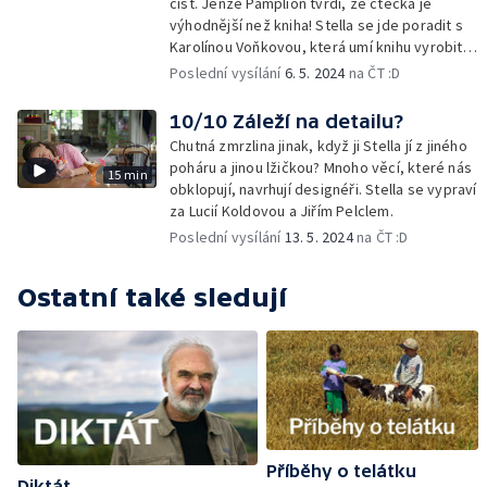
číst. Jenže Pamplion tvrdí, že čtečka je
výhodnější než kniha! Stella se jde poradit s
Karolínou Voňkovou, která umí knihu vyrobit, a
taky s ilustrátorem Filipem Pošivačem.
Poslední vysílání
6. 5. 2024
na ČT :D
10/10 Záleží na detailu?
Chutná zmrzlina jinak, když ji Stella jí z jiného
poháru a jinou lžičkou? Mnoho věcí, které nás
15 min
obklopují, navrhují designéři. Stella se vypraví
za Lucií Koldovou a Jiřím Pelclem.
Poslední vysílání
13. 5. 2024
na ČT :D
Ostatní také sledují
Příběhy o telátku
Diktát