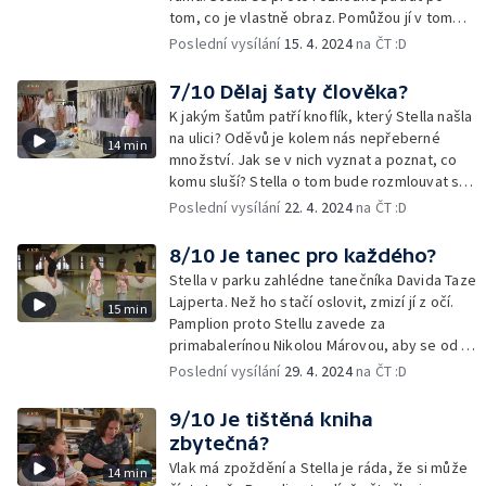
tom, co je vlastně obraz. Pomůžou jí v tom
malířka Martina Staňková a vizuální umělec
Poslední vysílání
15. 4. 2024
na ČT :D
Jan Kaláb.
7/10 Dělaj šaty člověka?
K jakým šatům patří knoflík, který Stella našla
na ulici? Oděvů je kolem nás nepřeberné
14 min
množství. Jak se v nich vyznat a poznat, co
komu sluší? Stella o tom bude rozmlouvat s
módními návrháři Josefínou Bakošovou a
Poslední vysílání
22. 4. 2024
na ČT :D
Mikulášem Bruknerem.
8/10 Je tanec pro každého?
Stella v parku zahlédne tanečníka Davida Taze
Lajperta. Než ho stačí oslovit, zmizí jí z očí.
15 min
Pamplion proto Stellu zavede za
primabalerínou Nikolou Márovou, aby se od ní
naučila alespoň pár základních tanečních
Poslední vysílání
29. 4. 2024
na ČT :D
kroků.
9/10 Je tištěná kniha
zbytečná?
Vlak má zpoždění a Stella je ráda, že si může
14 min