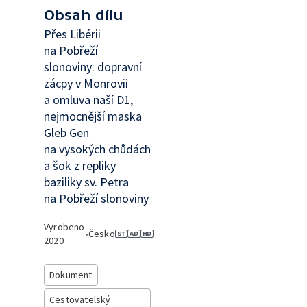
Obsah dílu
Přes Libérii
na Pobřeží
slonoviny: dopravní
zácpy v Monrovii
a omluva naší D1,
nejmocnější maska
Gleb Gen
na vysokých chůdách
a šok z repliky
baziliky sv. Petra
na Pobřeží slonoviny
Vyrobeno
•
Česko
2020
Dokument
Cestovatelský