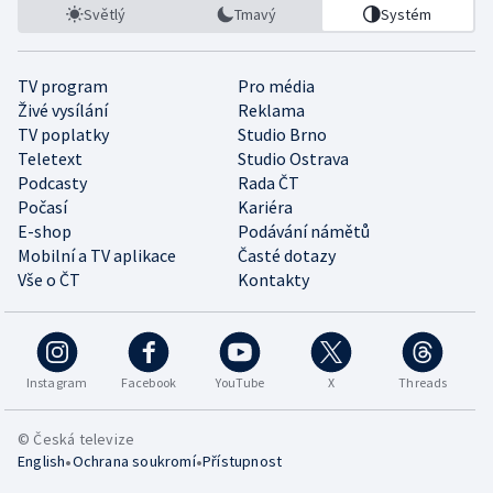
Světlý
Tmavý
Systém
TV program
Pro média
Živé vysílání
Reklama
TV poplatky
Studio Brno
Teletext
Studio Ostrava
Podcasty
Rada ČT
Počasí
Kariéra
E-shop
Podávání námětů
Mobilní a TV aplikace
Časté dotazy
Vše o ČT
Kontakty
Instagram
Facebook
YouTube
X
Threads
© Česká televize
•
•
English
Ochrana soukromí
Přístupnost