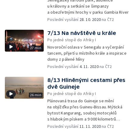
Senegalský národní park, audience
u královny a setkání se šimpanzy
a obezřetnými hrochy v parku Gambia River
Poslední vysílání
28. 10. 2020
na ČT2
7/13 Na návštěvě u krále
Po jedné stopě do Afriky I
Novoroční oslava v Senegalu a vyčerpání
27 min
tancem, přijetí u místního krále a inspirace
domy z pálené hlíny
Poslední vysílání
4. 11. 2020
na ČT2
8/13 Hliněnými cestami přes
dvě Guineje
Po jedné stopě do Afriky I
26 min
Plánovaná trasa do Guineje se mění
na objížďku přes Guineu-Bissau. Mýtická
bytost Kangurang, souboj motocyklů
s hlubokým pískem a 9 000 kilometrů
na tachometru
Poslední vysílání
11. 11. 2020
na ČT2