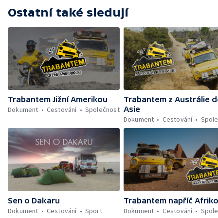
Ostatní také sledují
Trabantem Jižní Amerikou
Trabantem z Austrálie 
Asie
Dokument
Cestování
Společnost
Dokument
Cestování
Spol
Sen o Dakaru
Trabantem napříč Afrik
Dokument
Cestování
Sport
Dokument
Cestování
Spol