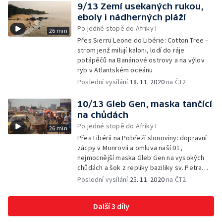
9/13 Zemí usekaných rukou,
eboly i nádherných pláží
Po jedné stopě do Afriky I
26 min
Přes Sierru Leone do Libérie: Cotton Tree –
strom jenž milují kaloni, lodí do ráje
potápěčů na Banánové ostrovy a na výlov
ryb v Atlantském oceánu
Poslední vysílání
18. 11. 2020
na ČT2
10/13 Gleb Gen, maska tančící
na chůdách
Po jedné stopě do Afriky I
26 min
Přes Libérii na Pobřeží slonoviny: dopravní
zácpy v Monrovii a omluva naší D1,
nejmocnější maska Gleb Gen na vysokých
chůdách a šok z repliky baziliky sv. Petra
na Pobřeží slonoviny
Poslední vysílání
25. 11. 2020
na ČT2
Další 3 díly