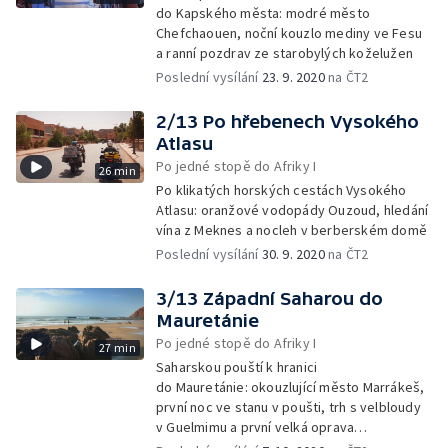
do Kapského města: modré město
Chefchaouen, noční kouzlo mediny ve Fesu
a ranní pozdrav ze starobylých koželužen
Poslední vysílání
23. 9. 2020
na ČT2
2/13 Po hřebenech Vysokého
Atlasu
Po jedné stopě do Afriky I
26 min
Po klikatých horských cestách Vysokého
Atlasu: oranžové vodopády Ouzoud, hledání
vína z Meknes a nocleh v berberském domě
Poslední vysílání
30. 9. 2020
na ČT2
3/13 Západní Saharou do
Mauretánie
Po jedné stopě do Afriky I
27 min
Saharskou pouští k hranici
do Mauretánie: okouzlující město Marrákeš,
první noc ve stanu v poušti, trh s velbloudy
v Guelmimu a první velká oprava
doprovodného automobilového veterána