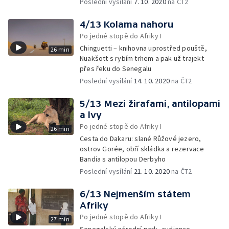
Poslední vysílání
7. 10. 2020
na ČT2
4/13 Kolama nahoru
Po jedné stopě do Afriky I
Chinguetti – knihovna uprostřed pouště,
26 min
Nuakšott s rybím trhem a pak už trajekt
přes řeku do Senegalu
Poslední vysílání
14. 10. 2020
na ČT2
5/13 Mezi žirafami, antilopami
a lvy
Po jedné stopě do Afriky I
26 min
Cesta do Dakaru: slané Růžové jezero,
ostrov Gorée, obří skládka a rezervace
Bandia s antilopou Derbyho
Poslední vysílání
21. 10. 2020
na ČT2
6/13 Nejmenším státem
Afriky
Po jedné stopě do Afriky I
27 min