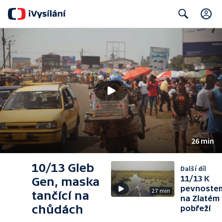
C
Search
26 min
10/13 Gleb
Další díl
11/13 K
Gen, maska
pevnoste
27 min
tančící na
na Zlatém
chůdách
pobřeží