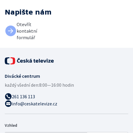
Napište nám
Otevřít
kontaktní
formulář
Divácké centrum
každý všední den:
8:00—16:00 hodin
261 136 113
info@ceskatelevize.cz
Vzhled