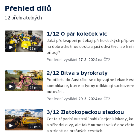
Přehled dílů
12 přehratelných
1/12 O pár koleček víc
Jaká překvapení je čekají při hektických přípra
na dobrodružnou cestu a jací odvážlivci se k ní
29 min
připojí?
Poslední vysílání
27. 5. 2024
na ČT2
2/12 Bitva s byrokraty
Po příletu do Austrálie se objevují nečekané vs
komplikace, které o týdny odkládají suchozems
28 min
putování.
Poslední vysílání
29. 5. 2024
na ČT2
3/12 Zlatokopeckou stezkou
Cesta západní Austrálií nabízí nejen klokany, ko
a přírodní divy, ale také nutnost velké obezřet
29 min
a otrlosti na prašných cestách.