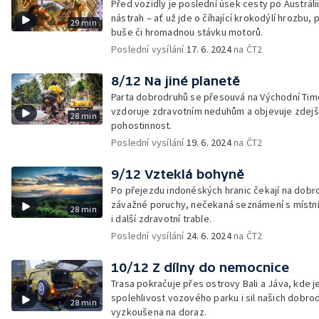
Před vozidly je poslední úsek cesty po Austrálii
nástrah – ať už jde o číhající krokodýlí hrozbu,
29 min
buše či hromadnou stávku motorů.
Poslední vysílání
17. 6. 2024
na ČT2
8/12 Na jiné planetě
Parta dobrodruhů se přesouvá na Východní Tim
vzdoruje zdravotním neduhům a objevuje zdejš
28 min
pohostinnost.
Poslední vysílání
19. 6. 2024
na ČT2
9/12 Vzteklá bohyně
Po přejezdu indonéských hranic čekají na dobr
závažné poruchy, nečekaná seznámení s místní
28 min
i další zdravotní trable.
Poslední vysílání
24. 6. 2024
na ČT2
10/12 Z dílny do nemocnice
Trasa pokračuje přes ostrovy Bali a Jáva, kde j
spolehlivost vozového parku i sil našich dobro
28 min
vyzkoušena na doraz.