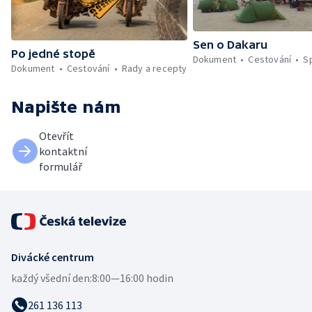
Sen o Dakaru
Po jedné stopě
Dokument
Cestování
S
Dokument
Cestování
Rady a recepty
Napište nám
Otevřít
kontaktní
formulář
Divácké centrum
každý všední den:
8:00—16:00 hodin
261 136 113