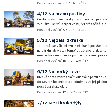
Poslední vysílání
3. 6. 2024
na ČT2
4/12 Na hranu pustiny
Cesta pustým australským vnitrozemím je stále
zkouškou nervů a trpělivosti, při níž začíná jít o
28 min
Poslední vysílání
5. 6. 2024
na ČT2
5/12 Nejdelší zkratka
Tentokrát se všichni kvůli nečekané poruše st
na pár dní obyvateli téměř opuštěného zlatok
29 min
městečka a mezitím se proti nim spikne i počas
Poslední vysílání
10. 6. 2024
na ČT2
6/12 Na horký sever
Divoká cesta vnitrozemím Austrálie partu dov
do Severního Teritoria a odměnou za její překon
28 min
posvátná skála Uluru.
Poslední vysílání
12. 6. 2024
na ČT2
7/12 Mezi krokodýly