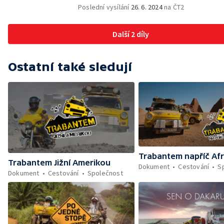
Poslední vysílání
26. 6. 2024
na ČT2
Další 2 díly
Ostatní také sledují
Trabantem napříč Afr
Trabantem Jižní Amerikou
Dokument
Cestování
S
Dokument
Cestování
Společnost