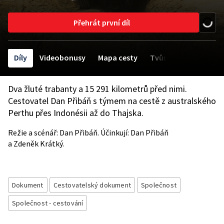
Přehrát první díl
Díly
Videobonusy
Mapa cesty
Tvůrci
Dva žluté trabanty a 15 291 kilometrů před nimi.
Cestovatel Dan Přibáň s týmem na cestě z australského
Perthu přes Indonésii až do Thajska.
Režie a scénář: Dan Přibáň. Účinkují: Dan Přibáň
a Zdeněk Krátký.
Dokument
Cestovatelský dokument
Společnost
Společnost - cestování