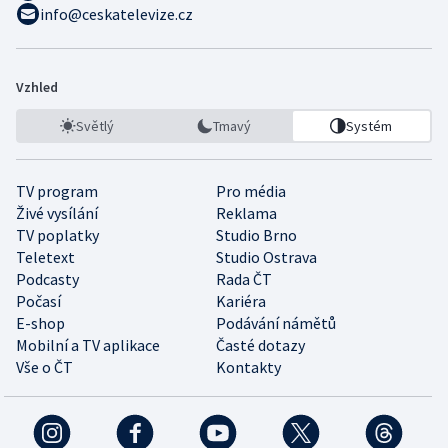
info@ceskatelevize.cz
Vzhled
Světlý
Tmavý
Systém
TV program
Pro média
Živé vysílání
Reklama
TV poplatky
Studio Brno
Teletext
Studio Ostrava
Podcasty
Rada ČT
Počasí
Kariéra
E-shop
Podávání námětů
Mobilní a TV aplikace
Časté dotazy
Vše o ČT
Kontakty