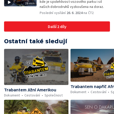
kde je spolehlivost vozového parku i sil
28 min
našich dobrodruhů vyzkoušena na doraz.
Poslední vysílání
26. 6. 2024
na ČT2
Další 2 díly
Ostatní také sledují
Trabantem napříč Afr
Trabantem Jižní Amerikou
Dokument
Cestování
S
Dokument
Cestování
Společnost