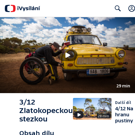
Search
29 min
3/12
Další díl
4/12 Na
Zlatokopeckou
hranu
28 min
stezkou
pustiny
Obsah dílu