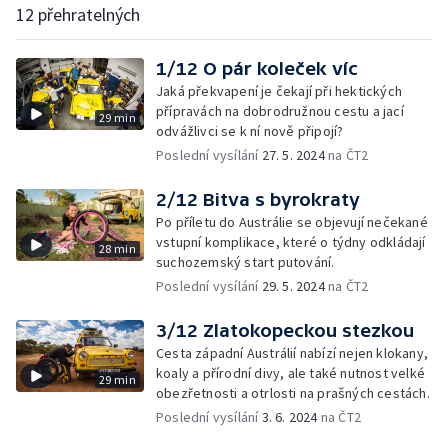
12 přehratelných
1/12 O pár koleček víc
Jaká překvapení je čekají při hektických
přípravách na dobrodružnou cestu a jací
29 min
odvážlivci se k ní nově připojí?
Poslední vysílání
27. 5. 2024
na ČT2
2/12 Bitva s byrokraty
Po příletu do Austrálie se objevují nečekané
vstupní komplikace, které o týdny odkládají
28 min
suchozemský start putování.
Poslední vysílání
29. 5. 2024
na ČT2
3/12 Zlatokopeckou stezkou
Cesta západní Austrálií nabízí nejen klokany,
koaly a přírodní divy, ale také nutnost velké
29 min
obezřetnosti a otrlosti na prašných cestách.
Poslední vysílání
3. 6. 2024
na ČT2