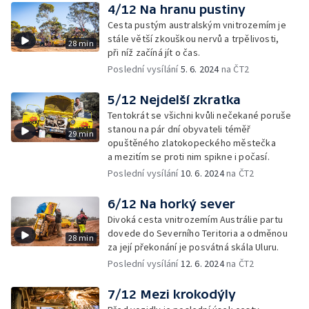
4/12 Na hranu pustiny
Cesta pustým australským vnitrozemím je
stále větší zkouškou nervů a trpělivosti,
28 min
při níž začíná jít o čas.
Poslední vysílání
5. 6. 2024
na ČT2
5/12 Nejdelší zkratka
Tentokrát se všichni kvůli nečekané poruše
stanou na pár dní obyvateli téměř
29 min
opuštěného zlatokopeckého městečka
a mezitím se proti nim spikne i počasí.
Poslední vysílání
10. 6. 2024
na ČT2
6/12 Na horký sever
Divoká cesta vnitrozemím Austrálie partu
dovede do Severního Teritoria a odměnou
28 min
za její překonání je posvátná skála Uluru.
Poslední vysílání
12. 6. 2024
na ČT2
7/12 Mezi krokodýly