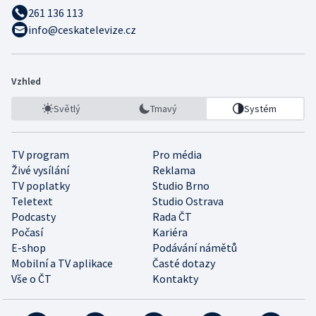
261 136 113
info@ceskatelevize.cz
Vzhled
Světlý
Tmavý
Systém
TV program
Pro média
Živé vysílání
Reklama
TV poplatky
Studio Brno
Teletext
Studio Ostrava
Podcasty
Rada ČT
Počasí
Kariéra
E-shop
Podávání námětů
Mobilní a TV aplikace
Časté dotazy
Vše o ČT
Kontakty