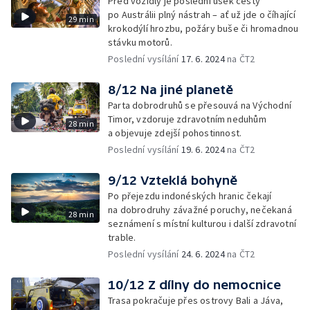
Před vozidly je poslední úsek cesty
po Austrálii plný nástrah – ať už jde o číhající
29 min
krokodýlí hrozbu, požáry buše či hromadnou
stávku motorů.
Poslední vysílání
17. 6. 2024
na ČT2
8/12 Na jiné planetě
Parta dobrodruhů se přesouvá na Východní
Timor, vzdoruje zdravotním neduhům
28 min
a objevuje zdejší pohostinnost.
Poslední vysílání
19. 6. 2024
na ČT2
9/12 Vzteklá bohyně
Po přejezdu indonéských hranic čekají
na dobrodruhy závažné poruchy, nečekaná
28 min
seznámení s místní kulturou i další zdravotní
trable.
Poslední vysílání
24. 6. 2024
na ČT2
10/12 Z dílny do nemocnice
Trasa pokračuje přes ostrovy Bali a Jáva,