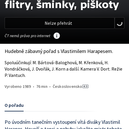
flitry, šminky, piškoty
Nelze přehrát
ČT nemá práva pro internet
Hudebně zábavný pořad s Vlastimilem Harapesem.
Spoluúčinkují: M. Bártová-Baloghová, M. Křenková, H.
Vondráčková, J. Dvořák, J. Korn a další. Kamera V. Dort. Režie
P. Vantuch.
Vyrobeno
1989
•
76 min
•
Československo
O pořadu
Po úvodním tanečním vystoupení vítá diváky Vlastimil
Harapes. Hovoří o tanci a pohybu jakožto mistr tohoto