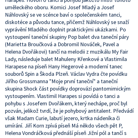
uměleckého oboru. Komici Josef Mladý a Josef
Náhlovský se ve scénce baví o společenském tanci,
diskotéce a původu tance, přičemž Náhlovský se snaží
vyprávění Mladého doplnit praktickými ukázkami. Po
vystoupení taneční skupiny Pop balet dva taneční páry
(Marietta Broučková a Dobromil Nováček, Pavel a
Helena Dvořákovi) tančí na melodii z muzikálu My Fair
Lady, následuje balet Mahuleny Křenkové a Vlastimila
Harapese na píseň Hany Hegerové a moderní tanec
souborů Spin a Škoda Plzeň. Václav Vydra čte povídku
Jiřího Grossmanna "Moje první taneční" a taneční
skupina Shock část povídky doprovází pantomimickým
vystoupením. Vlastimil Harapes si povídá o tanci a
pohybu s Josefem Dvořákem, který nechápe, proč byl
pozván, jelikož tvrdí, že je pohybový antitalent. Předvádí
však Madam Curie, labutí jezero, krtka nádeníka či
umírání. Jiří Korn zpívá píseň Má někdo všech pět P,
Helena Vondráčková přednáší píseň Jižní pól a tančí s