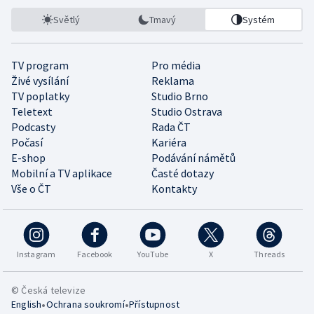
Světlý
Tmavý
Systém
TV program
Pro média
Živé vysílání
Reklama
TV poplatky
Studio Brno
Teletext
Studio Ostrava
Podcasty
Rada ČT
Počasí
Kariéra
E-shop
Podávání námětů
Mobilní a TV aplikace
Časté dotazy
Vše o ČT
Kontakty
Instagram
Facebook
YouTube
X
Threads
© Česká televize
•
•
English
Ochrana soukromí
Přístupnost