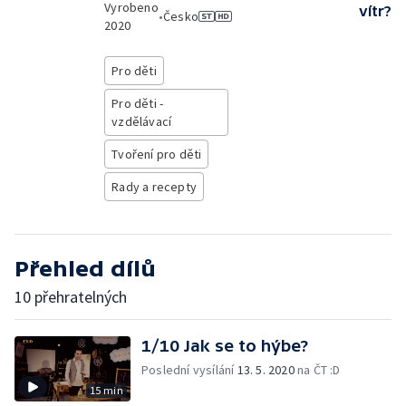
Vyrobeno
vítr?
•
Česko
2020
Pro děti
Pro děti -
vzdělávací
Tvoření pro děti
Rady a recepty
Přehled dílů
10 přehratelných
1/10 Jak se to hýbe?
Poslední vysílání
13. 5. 2020
na ČT :D
15 min