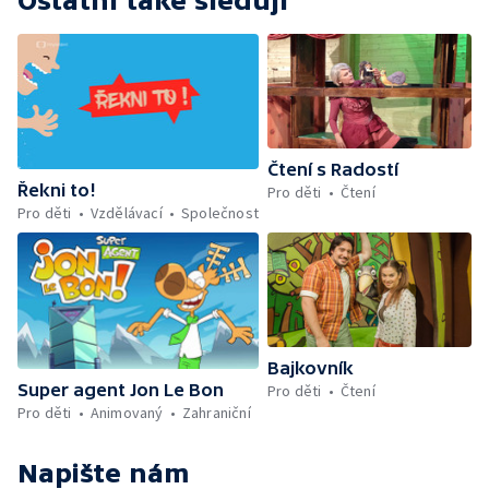
Ostatní také sledují
Čtení s Radostí
Řekni to!
Pro děti
Čtení
Pro děti
Vzdělávací
Společnost
Bajkovník
Super agent Jon Le Bon
Pro děti
Čtení
Pro děti
Animovaný
Zahraniční
Napište nám