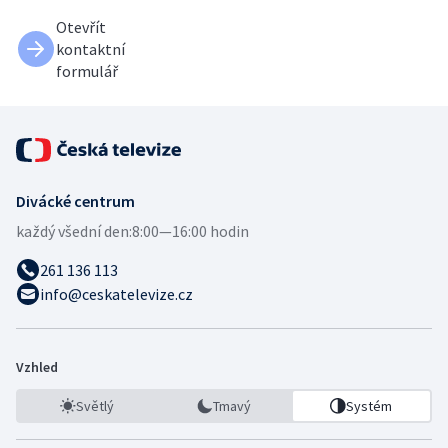
Otevřít
kontaktní
formulář
Divácké centrum
každý všední den:
8:00—16:00 hodin
261 136 113
info@ceskatelevize.cz
Vzhled
Světlý
Tmavý
Systém