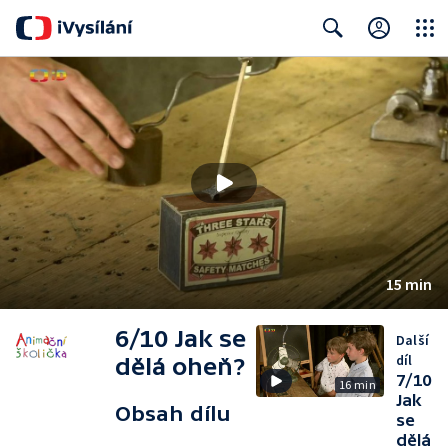
Close
Search
15 min
6/10 Jak se
Další
díl
dělá oheň?
7/10
16 min
Jak
Obsah dílu
se
dělá