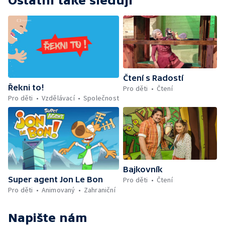
Ostatní také sledují
Čtení s Radostí
Řekni to!
Pro děti
Čtení
Pro děti
Vzdělávací
Společnost
Bajkovník
Super agent Jon Le Bon
Pro děti
Čtení
Pro děti
Animovaný
Zahraniční
Napište nám