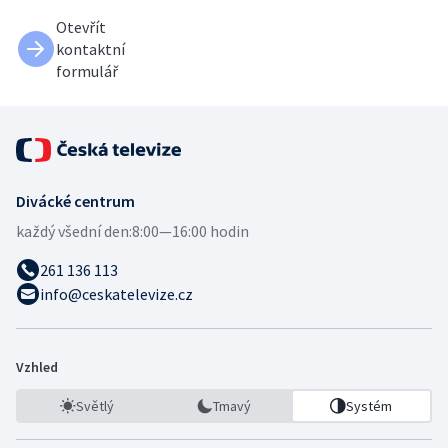
Otevřít
kontaktní
formulář
Divácké centrum
každý všední den:
8:00—16:00 hodin
261 136 113
info@ceskatelevize.cz
Vzhled
Světlý
Tmavý
Systém