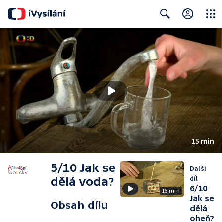
Close
Search
15 min
5/10 Jak se
Další
díl
dělá voda?
6/10
15 min
Jak se
Obsah dílu
dělá
oheň?