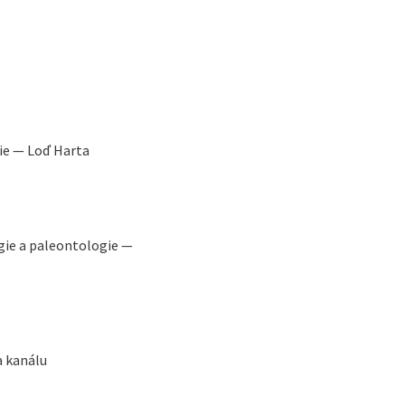
pie — Loď Harta
gie a paleontologie —
a kanálu