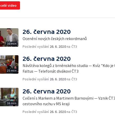
 celé video
26. června 2020
Ocenění nových českých rekordmanů
16 min
Poslední vysílání
26. 6. 2020
na ČT3
26. června 2020
Návštěva kolegů z brněnského studia — Kvíz "Kdo je
25 min
Faltus — Telefonát divákovi ČT3
Poslední vysílání
26. 6. 2020
na ČT3
26. června 2020
Cvičení s Markem a Martinem Barnovými — Vznik Č
16 min
cestovního ruchu v MS kraji
Poslední vysílání
26. 6. 2020
na ČT3