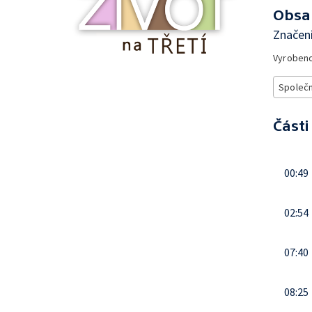
Obsa
Značení
Vyroben
Společ
Části
00:49
02:54
07:40
08:25