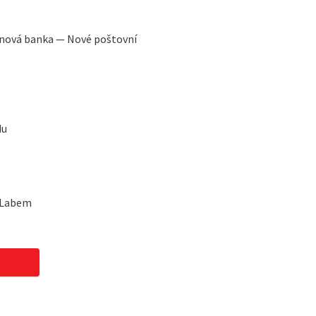
vinová banka — Nové poštovní
du
d Labem