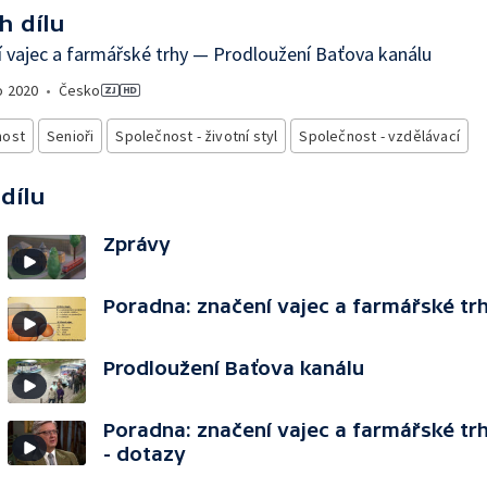
h dílu
 vajec a farmářské trhy — Prodloužení Baťova kanálu
o
2020
•
Česko
nost
Senioři
Společnost - životní styl
Společnost - vzdělávací
 dílu
Zprávy
Poradna: značení vajec a farmářské trh
Prodloužení Baťova kanálu
Poradna: značení vajec a farmářské trh
- dotazy