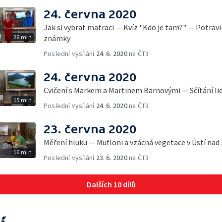
24. června 2020
Jak si vybrat matraci — Kvíz "Kdo je tam?" — Potra
26 min
známky
Poslední vysílání
24. 6. 2020
na ČT3
24. června 2020
Cvičení s Markem a Martinem Barnovými — Sčítání li
15 min
Poslední vysílání
24. 6. 2020
na ČT3
23. června 2020
Měření hluku — Mufloni a vzácná vegetace v Ústí na
16 min
Poslední vysílání
23. 6. 2020
na ČT3
Dalších 10 dílů