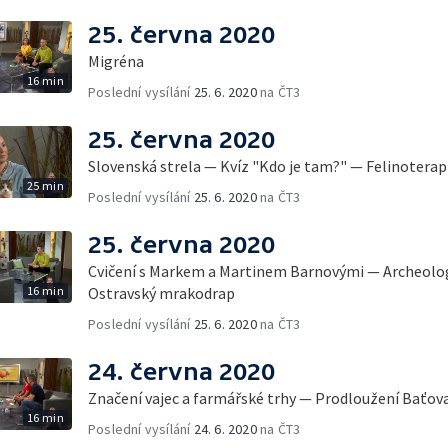
25. června 2020
Migréna
16 min
Poslední vysílání
25. 6. 2020
na ČT3
25. června 2020
Slovenská strela — Kvíz "Kdo je tam?" — Felinotera
25 min
Poslední vysílání
25. 6. 2020
na ČT3
25. června 2020
Cvičení s Markem a Martinem Barnovými — Archeolo
16 min
Ostravský mrakodrap
Poslední vysílání
25. 6. 2020
na ČT3
24. června 2020
Značení vajec a farmářské trhy — Prodloužení Baťov
16 min
Poslední vysílání
24. 6. 2020
na ČT3