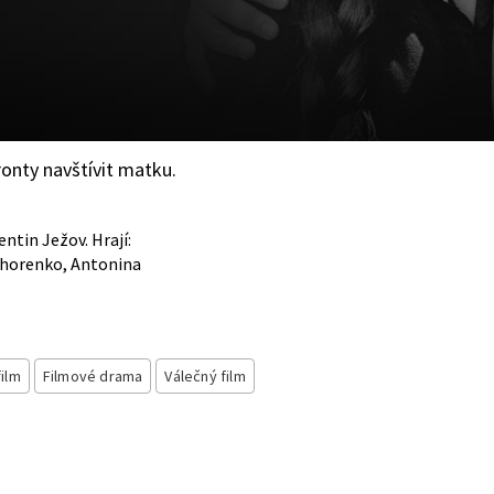
ronty navštívit matku.
entin Ježov. Hrají:
chorenko, Antonina
film
Filmové drama
Válečný film