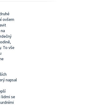
 druhé
ní ovšem
avit
 na
srdečný
rodině,
. To vše
u
 ne
ších
erý napsal
epší
 lidmi se
surdními