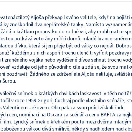
vatenáctiletý Aljoša překvapil svého velitele, když na bojišti
álky zneškodnil dva nepřátelské tanky. Namísto vyznamená
žádá o krátkou propustku do rodné vsi, aby mohl matce spr
Cestou potkává veterány mířící domů, mladé brance směrem
mladou dívku, která si jen přeje být od války co nejdál. Dobro
 snaží každému z nich aspoň trochu ulehčit: vyřídit pozdravy 
t zraněného vojáka nebo vyděšené dívce sehnat trochu vody
roveň vzdaluje od jeho původního cíle a zdá se, že svou matk
ani pozdravit. Žádného ze zdržení ale Aljoša nelituje, zvláště
e Šurou.
válečný snímek o krátkých chvilkách laskavosti v těch nejtěž
točil v roce 1959 Grigorij Čuchraj podle vlastního scénáře, kt
s Valentinem Ježovem. Oba pak za svou práci získali řadu
vých cen, nominaci na Oscara za scénář a cenu BAFTA za nejl
í film. Lyrický snímek o křehkém poutu mezi dvěma mladými
u zuboženou válkou dívá smířlivě, někdy s nadhledem nad ab