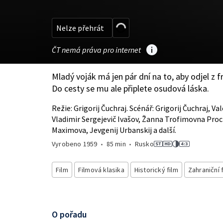
Nelze přehrát
ČT nemá práva pro internet
Mladý voják má jen pár dní na to, aby odjel z f
Do cesty se mu ale připlete osudová láska.
Režie: Grigorij Čuchraj. Scénář: Grigorij Čuchraj, Val
Vladimir Sergejevič Ivašov, Žanna Trofimovna Pro
Maximova, Jevgenij Urbanskij a další.
Vyrobeno
1959
•
85 min
•
Rusko
Film
Filmová klasika
Historický film
Zahraniční 
O pořadu