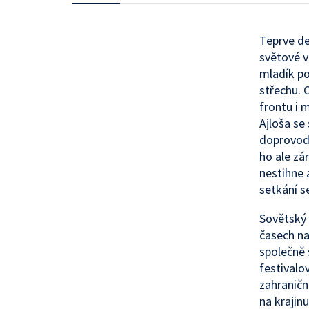
Teprve de
světové v
mladík po
střechu. 
frontu i 
Ajloša se
doprovodi
ho ale zá
nestihne 
setkání s
Sovětský 
časech na
společně 
festivalo
zahraničn
na krajin