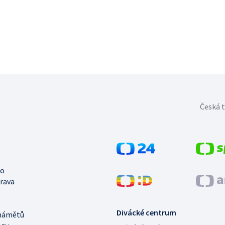
Česká t
no
trava
Divácké centrum
námětů