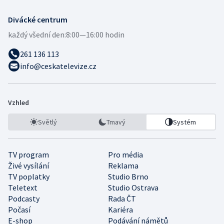
Divácké centrum
každý všední den:
8:00—16:00 hodin
261 136 113
info@ceskatelevize.cz
Vzhled
Světlý
Tmavý
Systém
TV program
Pro média
Živé vysílání
Reklama
TV poplatky
Studio Brno
Teletext
Studio Ostrava
Podcasty
Rada ČT
Počasí
Kariéra
E-shop
Podávání námětů