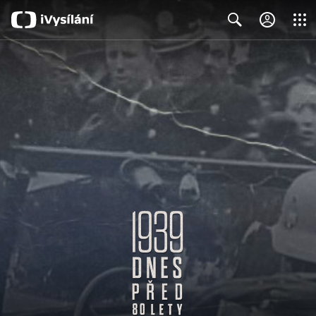
Close
Search