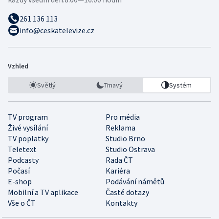
261 136 113
info@ceskatelevize.cz
Vzhled
Světlý
Tmavý
Systém
TV program
Pro média
Živé vysílání
Reklama
TV poplatky
Studio Brno
Teletext
Studio Ostrava
Podcasty
Rada ČT
Počasí
Kariéra
E-shop
Podávání námětů
Mobilní a TV aplikace
Časté dotazy
Vše o ČT
Kontakty