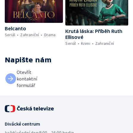
Belcanto
Krutá láska: Příběh Ruth
Seriál
Zahraniční
Drama
Ellisové
Seriál
Krimi
Zahraniční
Napište nám
Otevřít
kontaktní
formulář
Divácké centrum
každý všední den:
8:00—16:00 hodin