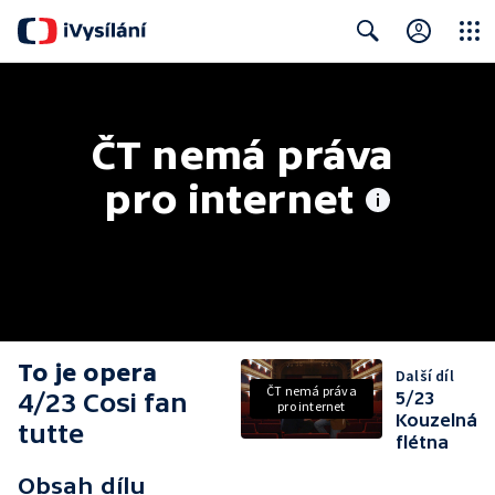
Close
Search
ČT nemá práva 
pro internet
To je opera
Další díl
ČT nemá práva
4/23 Cosi fan
5/23
pro internet
Kouzelná
tutte
flétna
Obsah dílu