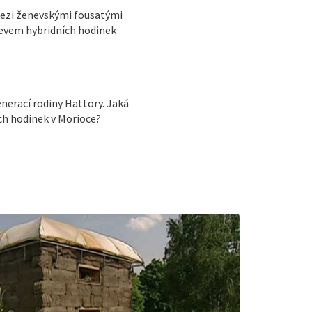
mezi ženevskými fousatými
bjevem hybridních hodinek
nerací rodiny Hattory. Jaká
ch hodinek v Morioce?