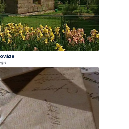
nováze
ogie