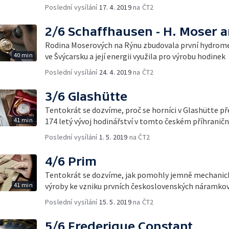
Poslední vysílání
17. 4. 2019
na ČT2
2/6 Schaffhausen - H. Moser a
Rodina Moserových na Rýnu zbudovala první hydrom
40 min
ve Švýcarsku a její energii využila pro výrobu hodinek
Poslední vysílání
24. 4. 2019
na ČT2
3/6 Glashütte
Tentokrát se dozvíme, proč se horníci v Glashütte pře
41 min
174 letý vývoj hodinářství v tomto českém příhranič
Poslední vysílání
1. 5. 2019
na ČT2
4/6 Prim
Tentokrát se dozvíme, jak pomohly jemně mechanic
41 min
výroby ke vzniku prvních československých náramko
Poslední vysílání
15. 5. 2019
na ČT2
5/6 Frederique Constant