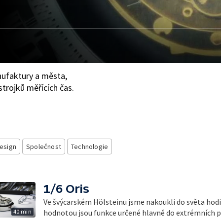
ufaktury a města,
strojků měřících čas.
esign
Společnost
Technologie
1/6 Oris
Ve švýcarském Hölsteinu jsme nakoukli do světa hodi
40 min
hodnotou jsou funkce určené hlavně do extrémních 