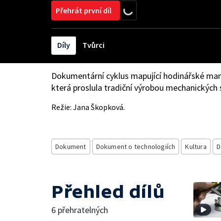
Přehrát první díl
Díly
Tvůrci
Dokumentární cyklus mapující hodinářské man
která proslula tradiční výrobou mechanických 
Režie: Jana Škopková.
Dokument
Dokument o technologiích
Kultura
D
Přehled dílů
6 přehratelných