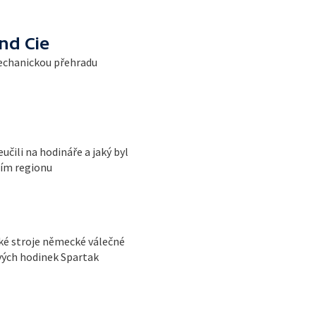
nd Cie
echanickou přehradu
učili na hodináře a jaký byl
ním regionu
ké stroje německé válečné
vých hodinek Spartak