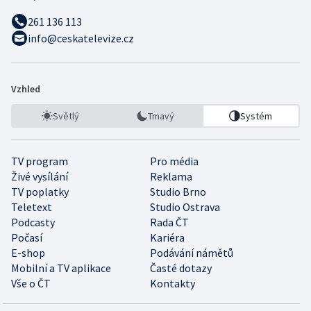
261 136 113
info@ceskatelevize.cz
Vzhled
Světlý
Tmavý
Systém
TV program
Pro média
Živé vysílání
Reklama
TV poplatky
Studio Brno
Teletext
Studio Ostrava
Podcasty
Rada ČT
Počasí
Kariéra
E-shop
Podávání námětů
Mobilní a TV aplikace
Časté dotazy
Vše o ČT
Kontakty