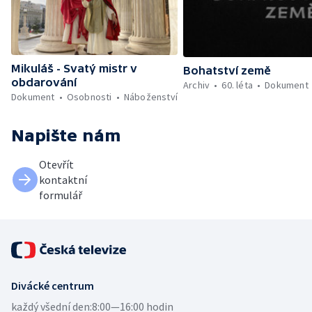
Mikuláš - Svatý mistr v
Bohatství země
obdarování
Archiv
60. léta
Dokument
Dokument
Osobnosti
Náboženství
Napište nám
Otevřít
kontaktní
formulář
Divácké centrum
každý všední den:
8:00—16:00 hodin