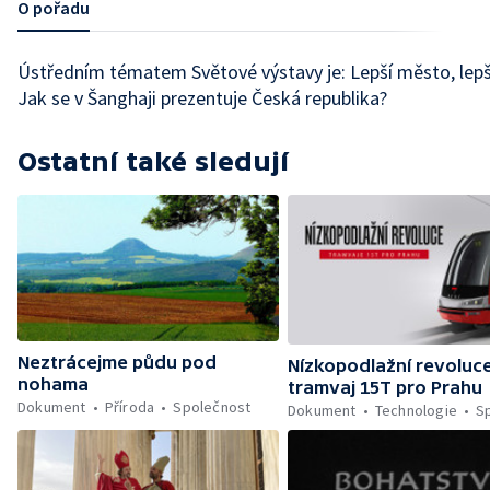
O pořadu
Ústředním tématem Světové výstavy je: Lepší město, lepší
Jak se v Šanghaji prezentuje Česká republika?
Ostatní také sledují
Neztrácejme půdu pod
Nízkopodlažní revoluce
nohama
tramvaj 15T pro Prahu
Dokument
Příroda
Společnost
Dokument
Technologie
S