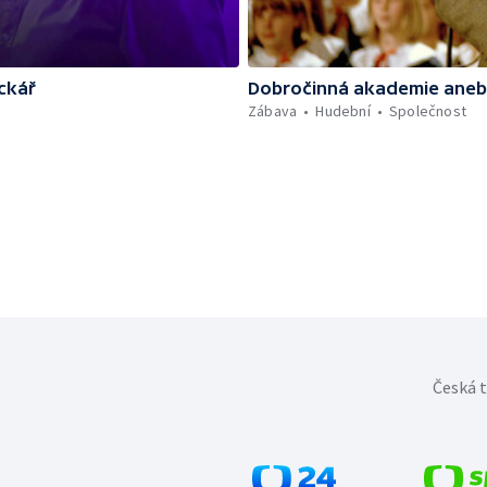
ckář
Dobročinná akademie aneb 
Zábava
Hudební
Společnost
Česká t