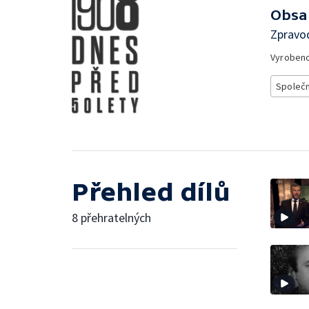
Obsa
Zpravod
Vyroben
Společ
Přehled dílů
8 přehratelných