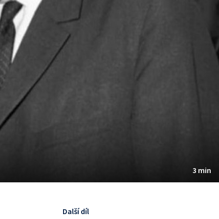
3 min
Další díl