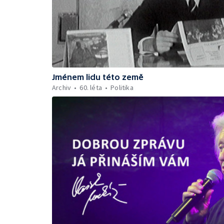
Jménem lidu této země
Archiv
60. léta
Politika