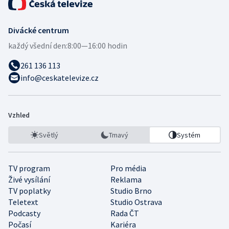
Divácké centrum
každý všední den:
8:00—16:00 hodin
261 136 113
info@ceskatelevize.cz
Vzhled
Světlý
Tmavý
Systém
TV program
Pro média
Živé vysílání
Reklama
TV poplatky
Studio Brno
Teletext
Studio Ostrava
Podcasty
Rada ČT
Počasí
Kariéra