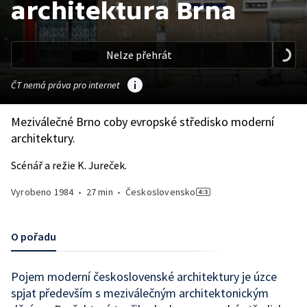
architektura Brna
Nelze přehrát
ČT nemá práva pro internet
Meziválečné Brno coby evropské středisko moderní
architektury.
Scénář a režie K. Jureček.
Vyrobeno
1984
•
27 min
•
Československo
O pořadu
Pojem moderní československé architektury je úzce
spjat především s meziválečným architektonickým