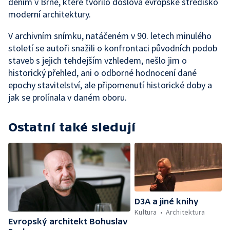
děním v Brně, které tvořilo doslova evropské středisko
moderní architektury.
V archivním snímku, natáčeném v 90. letech minulého
století se autoři snažili o konfrontaci původních podob
staveb s jejich tehdejším vzhledem, nešlo jim o
historický přehled, ani o odborné hodnocení dané
epochy stavitelství, ale připomenutí historické doby a
jak se prolínala v daném oboru.
Ostatní také sledují
D3A a jiné knihy
Kultura
Architektura
Evropský architekt Bohuslav