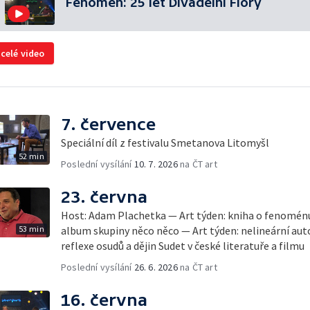
Fenomén: 25 let Divadelní Flory
 celé video
7. července
Speciální díl z festivalu Smetanova Litomyšl
52 min
Poslední vysílání
10. 7. 2026
na ČT art
23. června
Host: Adam Plachetka — Art týden: kniha o fenomén
53 min
album skupiny něco něco — Art týden: nelineární au
reflexe osudů a dějin Sudet v české literatuře a filmu
Poslední vysílání
26. 6. 2026
na ČT art
16. června