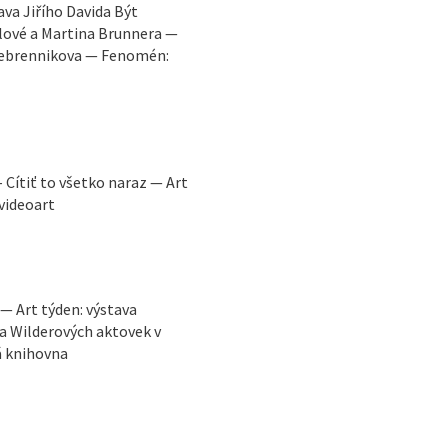
va Jiřího Davida Být
lové a Martina Brunnera —
erebrennikova — Fenomén:
 Cítiť to všetko naraz — Art
 videoart
 — Art týden: výstava
a Wilderových aktovek v
á knihovna