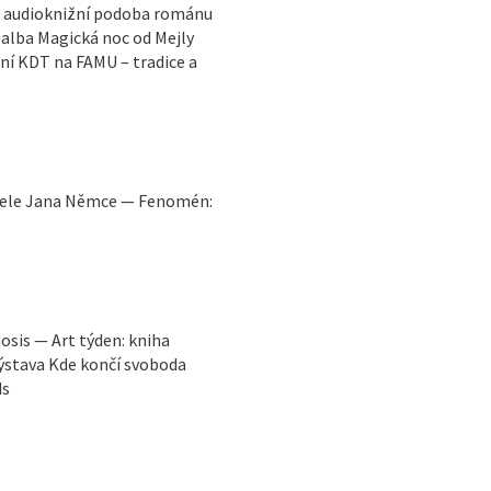
n: audioknižní podoba románu
o alba Magická noc od Mejly
ní KDT na FAMU – tradice a
vatele Jana Němce — Fenomén:
osis — Art týden: kniha
výstava Kde končí svoboda
ds