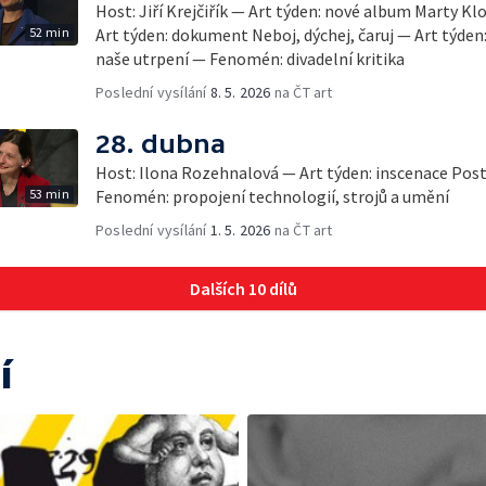
Host: Jiří Krejčiřík — Art týden: nové album Marty K
52 min
Art týden: dokument Neboj, dýchej, čaruj — Art týden:
naše utrpení — Fenomén: divadelní kritika
Poslední vysílání
8. 5. 2026
na ČT art
28. dubna
Host: Ilona Rozehnalová — Art týden: inscenace Post
53 min
Fenomén: propojení technologií, strojů a umění
Poslední vysílání
1. 5. 2026
na ČT art
Dalších 10 dílů
í