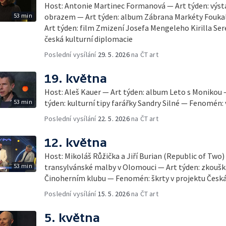
Host: Antonie Martinec Formanová — Art týden: výsta
53 min
obrazem — Art týden: album Zábrana Markéty Fouka
Art týden: film Zmizení Josefa Mengeleho Kirilla S
česká kulturní diplomacie
Poslední vysílání
29. 5. 2026
na ČT art
19. května
Host: Aleš Kauer — Art týden: album Leto s Monikou –
53 min
týden: kulturní tipy farářky Sandry Silné — Fenomén:
Poslední vysílání
22. 5. 2026
na ČT art
12. května
Host: Mikoláš Růžička a Jiří Burian (Republic of Two)
53 min
transylvánské malby v Olomouci — Art týden: zkoušk
Činoherním klubu — Fenomén: škrty v projektu Česk
Poslední vysílání
15. 5. 2026
na ČT art
5. května