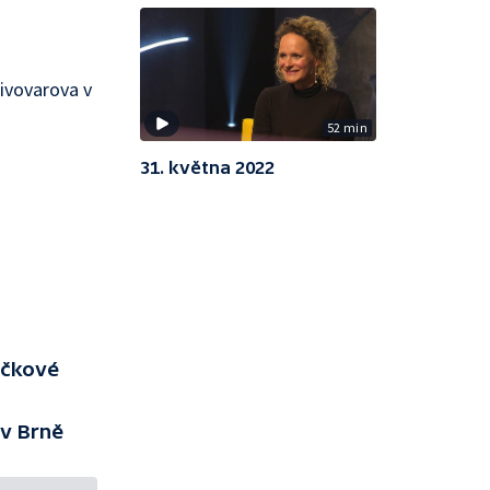
ivovarova v
52 min
31. května 2022
učkové
 v Brně