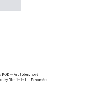
u KOD — Art týden: nové
torský film 1+1+1 — Fenomén: