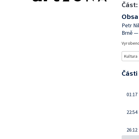
Část:
Obsa
Petr Ni
Brně — 
Vyroben
Kultura
Části
01:17
22:54
26:12