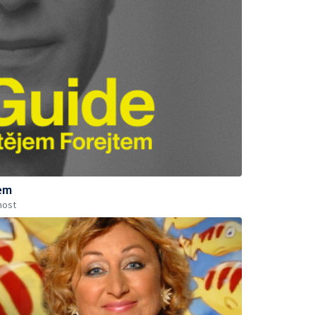
tem
nost