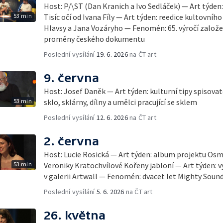
Host: P/\ST (Dan Kranich a Ivo Sedláček) — Art týde
53 min
Tisíc očí od Ivana Fíly — Art týden: reedice kultovníh
Hlavsy a Jana Vozáryho — Fenomén: 65. výročí založe
proměny českého dokumentu
Poslední vysílání
19. 6. 2026
na ČT art
9. června
Host: Josef Daněk — Art týden: kulturní tipy spiso
53 min
sklo, sklárny, dílny a umělci pracující se sklem
Poslední vysílání
12. 6. 2026
na ČT art
2. června
Host: Lucie Rosická — Art týden: album projektu Osm
53 min
Veroniky Kratochvílové Kořeny jabloní — Art týden: 
v galerii Artwall — Fenomén: dvacet let Mighty Soun
Poslední vysílání
5. 6. 2026
na ČT art
26. května