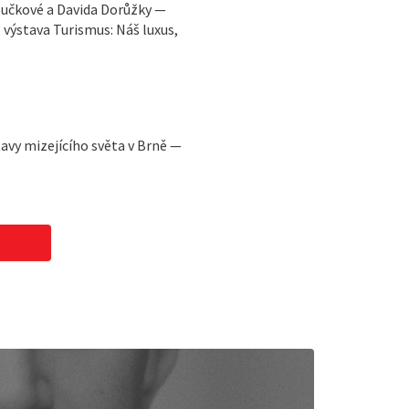
loučkové a Davida Dorůžky —
 výstava Turismus: Náš luxus,
avy mizejícího světa v Brně —