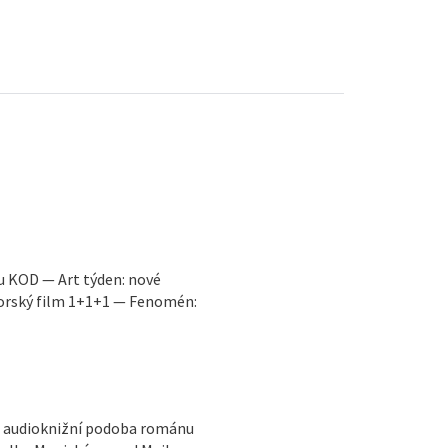
u KOD — Art týden: nové
torský film 1+1+1 — Fenomén:
n: audioknižní podoba románu