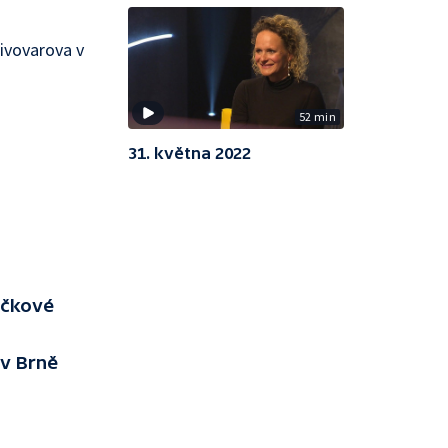
ivovarova v
52 min
31. května 2022
učkové
 v Brně