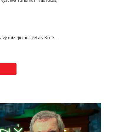
 výstava Turismus: Náš luxus,
avy mizejícího světa v Brně —