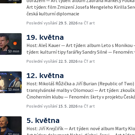
obrazem — Art týden: album Zábrana Markéty Fouka
Art týden: film Zmizení Josefa Mengeleho Kirilla S
česká kulturní diplomacie
Poslední vysílání
29. 5. 2026
na ČT art
19. května
Host: Aleš Kauer — Art týden: album Leto s Monikou –
53 min
týden: kulturní tipy farářky Sandry Silné — Fenomén:
Poslední vysílání
22. 5. 2026
na ČT art
12. května
Host: Mikoláš Růžička a Jiří Burian (Republic of Two)
53 min
transylvánské malby v Olomouci — Art týden: zkoušk
Činoherním klubu — Fenomén: škrty v projektu Česk
Poslední vysílání
15. 5. 2026
na ČT art
5. května
Host: Jiří Krejčiřík — Art týden: nové album Marty K
52 min