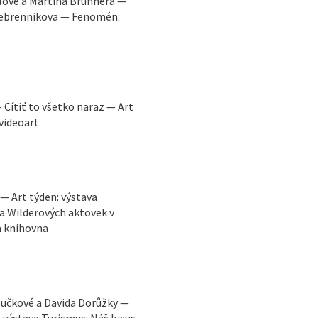
lové a Martina Brunnera —
erebrennikova — Fenomén:
 Cítiť to všetko naraz — Art
 videoart
 — Art týden: výstava
a Wilderových aktovek v
á knihovna
loučkové a Davida Dorůžky —