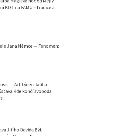
o alba Magická noc od Mejly
ní KDT na FAMU – tradice a
vatele Jana Němce — Fenomén:
osis — Art týden: kniha
výstava Kde končí svoboda
ds
va Jiřího Davida Být