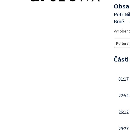
Obsa
Petr Ni
Brně — 
Vyroben
Kultura
Části
01:17
22:54
26:12
29:27