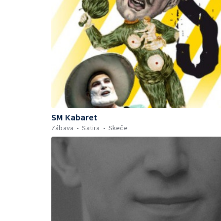
SM Kabaret
Zábava
Satira
Skeče