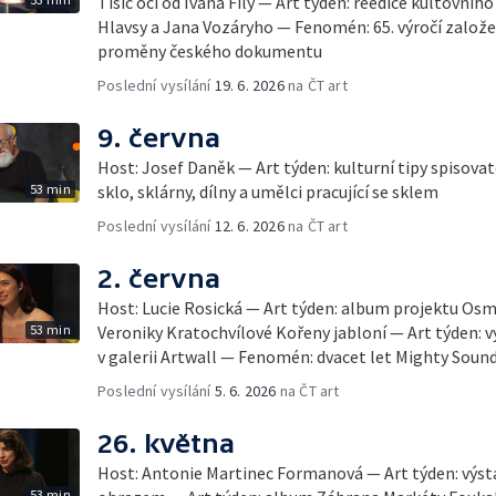
Tisíc očí od Ivana Fíly — Art týden: reedice kultovníh
Hlavsy a Jana Vozáryho — Fenomén: 65. výročí založe
proměny českého dokumentu
Poslední vysílání
19. 6. 2026
na ČT art
9. června
Host: Josef Daněk — Art týden: kulturní tipy spiso
53 min
sklo, sklárny, dílny a umělci pracující se sklem
Poslední vysílání
12. 6. 2026
na ČT art
2. června
Host: Lucie Rosická — Art týden: album projektu Osm
53 min
Veroniky Kratochvílové Kořeny jabloní — Art týden: 
v galerii Artwall — Fenomén: dvacet let Mighty Soun
Poslední vysílání
5. 6. 2026
na ČT art
26. května
Host: Antonie Martinec Formanová — Art týden: výsta
53 min