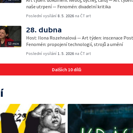
Art týden: dokument Neboj, dýchej, čaruj — Art týden:
naše utrpení — Fenomén: divadelní kritika
Poslední vysílání
8. 5. 2026
na ČT art
28. dubna
Host: Ilona Rozehnalová — Art týden: inscenace Post
53 min
Fenomén: propojení technologií, strojů a umění
Poslední vysílání
1. 5. 2026
na ČT art
Dalších 10 dílů
í