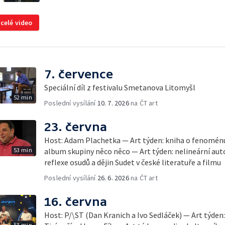
 celé video
7. července
Speciální díl z festivalu Smetanova Litomyšl
52 min
Poslední vysílání
10. 7. 2026
na ČT art
23. června
Host: Adam Plachetka — Art týden: kniha o fenomén
53 min
album skupiny něco něco — Art týden: nelineární au
reflexe osudů a dějin Sudet v české literatuře a filmu
Poslední vysílání
26. 6. 2026
na ČT art
16. června
Host: P/\ST (Dan Kranich a Ivo Sedláček) — Art týde
53 min