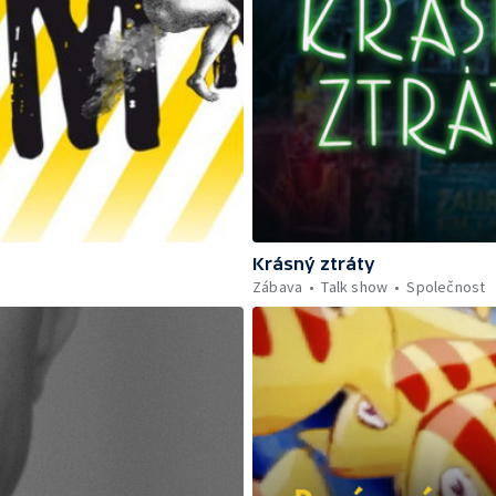
Krásný ztráty
Zábava
Talk show
Společnost